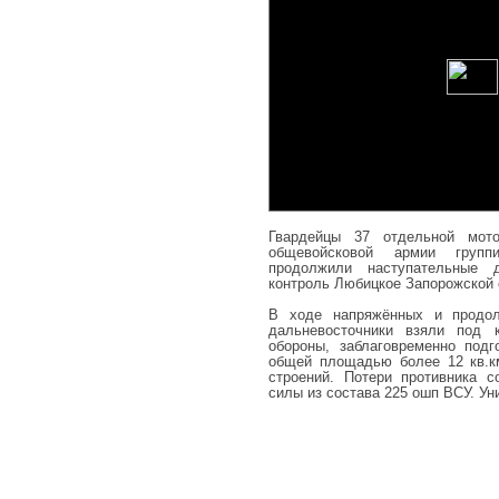
Гвардейцы 37 отдельной мото
общевойсковой армии группи
продолжили наступательные 
контроль Любицкое Запорожской 
В ходе напряжённых и продол
дальневосточники взяли под 
обороны, заблаговременно подг
общей площадью более 12 кв.к
строений. Потери противника 
силы из состава 225 ошп ВСУ. Ун