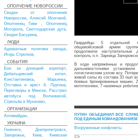
ОПОЛЧЕНИЕ НОВОРОССИИ
Сводки от ополчения
Новороссии
,
Алексей Мозговой
,
Ополченец Гиви
,
Ополченец
Моторола
,
Светлодарская дуга
,
Сводки Басурина
,
ЛЮДИ
Гвардейцы 5 отдельной т
общевойсковой армии группи
Адекватные политики запада
,
продолжили наступательные 
Игорь Стрелков
,
контроль н.п. Зарница Запорожско
СОБЫТИЯ
В ходе напряжённых и продол
Бои за донецкий аэропорт
,
дальневосточники установил
логистическим узлом всу. Потери
Дебальцевский котел
,
живой силы из состава 33 ошп вс
Константиновка
,
Марьинка
,
боевых бронированных машин, 2
Отставка и арест А. Пургина
,
мототехники, 7 наземных роботи
Переговоры в Минске
,
Расстрел
автобуса под Волновахой
,
Стрельба в Мукачево
,
ОРГАНИЗАЦИИ
ПУТИН ОБЪЕДИНИЛ ВСЕ СЛУ
Антимайдан
,
ПОД ЕДИНЫМ КОМАНДОВАНИЕМ
УКРАИНА
Вооруженные конфликты
Геническ
,
Днепропетровск
,
Запорожье
,
Киев
,
Киевская