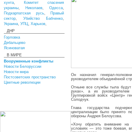
хунта
,
Комитет спасения
украины
,
Николаев
,
Одесса
,
Подкарпатская русь
,
Правый
сектор
,
Убийство Бабченко
,
Украина
,
УПЦ
,
Харьков
,
ДНР
Горловка
Дебальцево
Ясиноватая
В МИРЕ
Вооруженные конфликты
Новости Белоруссии
Новости мира
Он назначил генерал-полковн
Постсоветских пространство
руководителем объединённой стр
Цветные революции
Отныне все службы тыла будут
руках», а их руководителем
Группировкой войск «Центр» ге
Солодчук.
Глава государства подчер
централизации было принято п
обороны Андрея Белоусова.
«Хочу обратить внимание на 
условиях — это тоже боевая, в