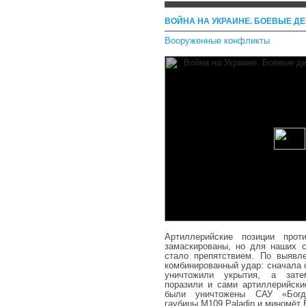
ВОЙНА НА УКРАИНЕ. БОЕВЫЕ ДЕЙ
Вооруженные конфликты
Артиллерийские позиции прот
замаскированы, но для наших 
стало препятствием. По выявл
комбинированный удар: сначала
уничтожили укрытия, а зате
поразили и сами артиллерийски
были уничтожены САУ «Богд
гаубицы M109 Paladin и миномёт 