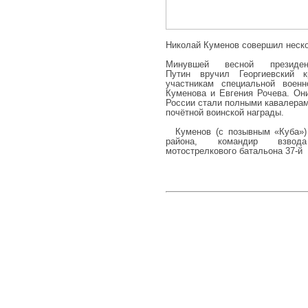
Николай Куменов совершил неск
Минувшей весной президе
Путин вручил Георгиевский 
участникам специальной воен
Куменова и Евгения Рочева. Он
России стали полными кавалерам
почётной воинской награды.
Куменов (с позывным «Куба») 
района, командир взвод
мотострелкового батальона 37-й