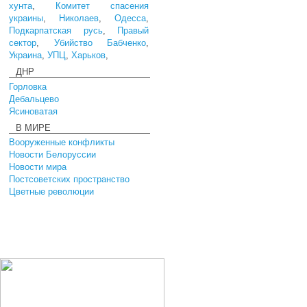
хунта
,
Комитет спасения
украины
,
Николаев
,
Одесса
,
Подкарпатская русь
,
Правый
сектор
,
Убийство Бабченко
,
Украина
,
УПЦ
,
Харьков
,
ДНР
Горловка
Дебальцево
Ясиноватая
В МИРЕ
Вооруженные конфликты
Новости Белоруссии
Новости мира
Постсоветских пространство
Цветные революции