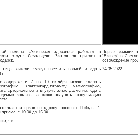
той неделе «Автопоезд здоровья» работает в
Первые реакции 
дском округе Дебальцево. Завтра он приедет в
"Вагнер" в Светл
одарск.
освобождение прош
ятницы жители смогут посетить врачей и сдать
24.05.2022
зы.
етлодарске с 7 по 10 октября можно сделать
рографию, электрокардиограмму, маммографию,
ить артериальное и внутриглазное давление, сдать
одимые анализы, а также получить консультацию
евта.
полагаются врачи по адресу: проспект Победы, 1.
 приема: с 10:00 до 15:00.
ню, что