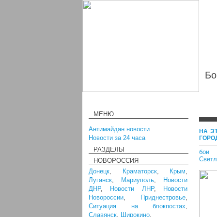
Бо
МЕНЮ
Антимайдан новости
НА Э
Новости за 24 часа
ГОРО
РАЗДЕЛЫ
бои 
Светл
НОВОРОССИЯ
Донецк
,
Краматорск
,
Крым
,
Луганск
,
Мариуполь
,
Новости
ДНР
,
Новости ЛНР
,
Новости
Новороссии
,
Приднестровье
,
Ситуация на блокпостах
,
Славянск
,
Широкино
,