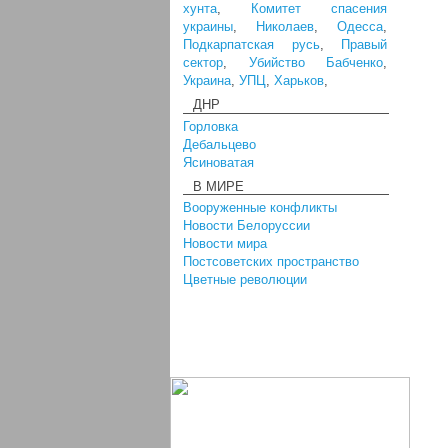
хунта
,
Комитет спасения
украины
,
Николаев
,
Одесса
,
Подкарпатская русь
,
Правый
сектор
,
Убийство Бабченко
,
Украина
,
УПЦ
,
Харьков
,
ДНР
Горловка
Дебальцево
Ясиноватая
В МИРЕ
Вооруженные конфликты
Новости Белоруссии
Новости мира
Постсоветских пространство
Цветные революции