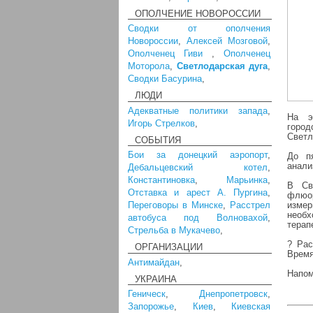
ОПОЛЧЕНИЕ НОВОРОССИИ
Сводки от ополчения
Новороссии
,
Алексей Мозговой
,
Ополченец Гиви
,
Ополченец
Моторола
,
Светлодарская дуга
,
Сводки Басурина
,
ЛЮДИ
Адекватные политики запада
,
На э
Игорь Стрелков
,
горо
Светл
СОБЫТИЯ
Бои за донецкий аэропорт
,
До п
анали
Дебальцевский котел
,
Константиновка
,
Марьинка
,
В Св
Отставка и арест А. Пургина
,
флюо
Переговоры в Минске
,
Расстрел
измер
необх
автобуса под Волновахой
,
терап
Стрельба в Мукачево
,
? Рас
ОРГАНИЗАЦИИ
Время
Антимайдан
,
Напом
УКРАИНА
Геническ
,
Днепропетровск
,
Запорожье
,
Киев
,
Киевская