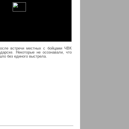
после встречи местных с бойцами ЧВК
одарске. Некоторые не осознавали, что
ло без единого выстрела.