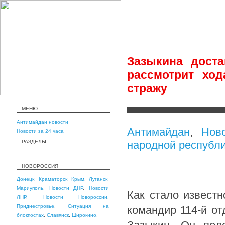
Зазыкина дост
рассмотрит ход
стражу
МЕНЮ
Антимайдан новости
Антимайдан
,
Нов
Новости за 24 часа
РАЗДЕЛЫ
народной республи
НОВОРОССИЯ
Донецк
,
Краматорск
,
Крым
,
Луганск
,
Мариуполь
,
Новости ДНР
,
Новости
Как стало известн
ЛНР
,
Новости Новороссии
,
Приднестровье
,
Ситуация на
командир 114-й о
блокпостах
,
Славянск
,
Широкино
,