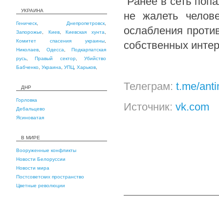
Ранее в сеть попа
УКРАИНА
не жалеть челов
Геническ
,
Днепропетровск
,
ослабления против
Запорожье
,
Киев
,
Киевская хунта
,
Комитет спасения украины
,
собственных интер
Николаев
,
Одесса
,
Подкарпатская
русь
,
Правый сектор
,
Убийство
Бабченко
,
Украина
,
УПЦ
,
Харьков
,
Телеграм:
t.me/ant
ДНР
Горловка
Источник:
vk.com
Дебальцево
Ясиноватая
В МИРЕ
Вооруженные конфликты
Новости Белоруссии
Новости мира
Постсоветских пространство
Цветные революции