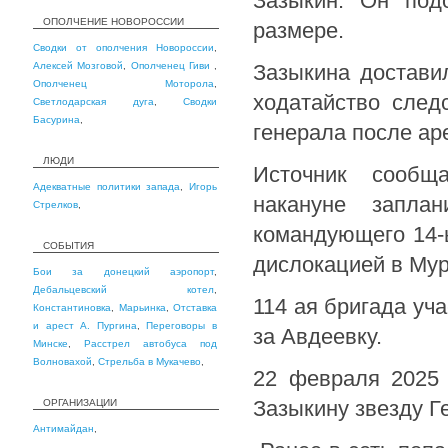
Зазыкин. Он под
ОПОЛЧЕНИЕ НОВОРОССИИ
размере.
Сводки от ополчения Новороссии
,
Алексей Мозговой
,
Ополченец Гиви
,
Зазыкина достави
Ополченец Моторола
,
ходатайство след
Светлодарская дуга
,
Сводки
Басурина
,
генерала после ар
ЛЮДИ
Источник сообща
Адекватные политики запада
,
Игорь
накануне заплан
Стрелков
,
командующего 14-ы
СОБЫТИЯ
дислокацией в Мур
Бои за донецкий аэропорт
,
Дебальцевский котел
,
114 ая бригада уч
Константиновка
,
Марьинка
,
Отставка
и арест А. Пургина
,
Переговоры в
за Авдеевку.
Минске
,
Расстрел автобуса под
Волновахой
,
Стрельба в Мукачево
,
22 февраля 2025 
Зазыкину звезду Г
ОРГАНИЗАЦИИ
Антимайдан
,