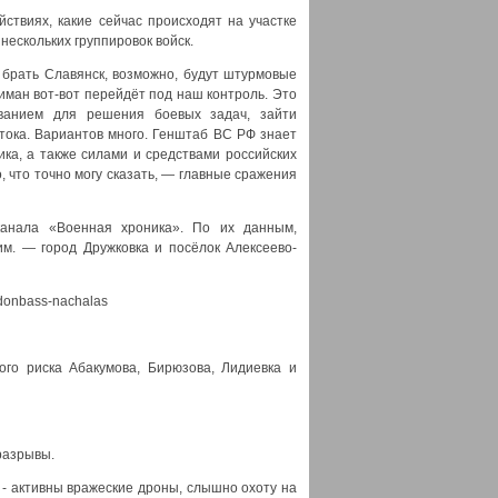
ствиях, какие сейчас происходят на участке
ескольких группировок войск.
а брать Славянск, возможно, будут штурмовые
иман вот-вот перейдёт под наш контроль. Это
ованием для решения боевых задач, зайти
остока. Вариантов много. Генштаб ВС РФ знает
ика, а также силами и средствами российских
, что точно могу сказать, — главные сражения
канала «Военная хроника». По их данным,
им. — город Дружковка и посёлок Алексеево-
a-donbass-nachalas
ого риска Абакумова, Бирюзова, Лидиевка и
 разрывы.
 - активны вражеские дроны, слышно охоту на