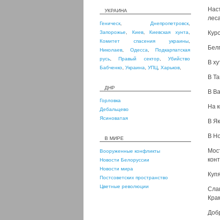
Нас
УКРАИНА
леса
Геническ
,
Днепропетровск
,
Запорожье
,
Киев
,
Киевская хунта
,
Курс
Комитет спасения украины
,
Бел
Николаев
,
Одесса
,
Подкарпатская
русь
,
Правый сектор
,
Убийство
В ху
Бабченко
,
Украина
,
УПЦ
,
Харьков
,
В Та
ДНР
В В
Горловка
На 
Дебальцево
Ясиноватая
В Як
В Н
В МИРЕ
Мос
Вооруженные конфликты
кон
Новости Белоруссии
Новости мира
Куп
Постсоветских пространство
Цветные революции
Сла
Крам
Добр