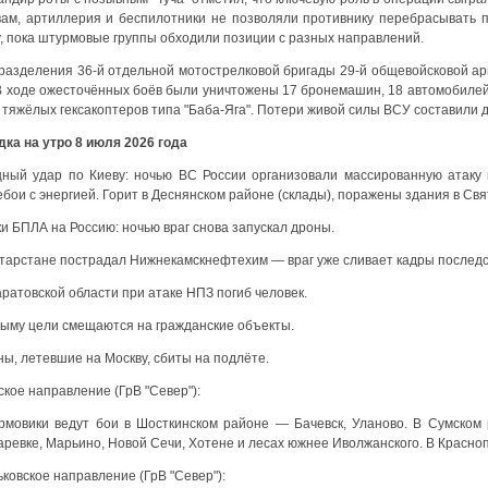
вам, артиллерия и беспилотники не позволяли противнику перебрасывать 
у, пока штурмовые группы обходили позиции с разных направлений.
разделения 36-й отдельной мотострелковой бригады 29-й общевойсковой ар
 В ходе ожесточённых боёв были уничтожены 17 бронемашин, 18 автомобилей
 тяжёлых гексакоптеров типа "Баба-Яга". Потери живой силы ВСУ составили д
дка на утро 8 июля 2026 года
ный удар по Киеву: ночью ВС России организовали массированную атаку 
бои с энергией. Горит в Деснянском районе (склады), поражены здания в Св
и БПЛА на Россию: ночью враг снова запускал дроны.
атарстане пострадал Нижнекамскнефтехим — враг уже сливает кадры последс
ратовской области при атаке НПЗ погиб человек.
рыму цели смещаются на гражданские объекты.
ы, летевшие на Москву, сбиты на подлёте.
кое направление (ГрВ "Север"):
рмовики ведут бои в Шосткинском районе — Бачевск, Уланово. В Сумском 
ревке, Марьино, Новой Сечи, Хотене и лесах южнее Иволжанского. В Красно
ковское направление (ГрВ "Север"):