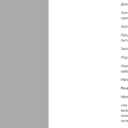
Днеп
Уни
сде
Запо
Про
пыт
Зап
Под
Хер
удар
http
По 
http
«Не 
воп
пер
пути