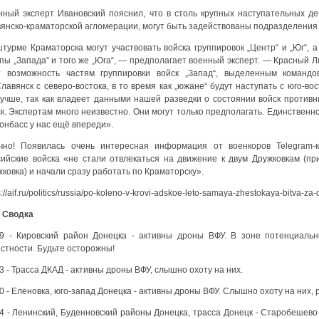
нный эксперт Ивановский пояснил, что в столь крупных наступательных дей
янско-краматорской агломерации, могут быть задействованы подразделения н
штурме Краматорска могут участвовать войска группировок „Центр“ и „Юг“, 
пы „Запада“ и того же „Юга“, — предполагает военный эксперт. — Красный Л
т возможность частям группировки войск „Запад“, выделенным команд
лавянск с северо-востока, в то время как „южане“ будут наступать с юго-в
лучше, так как владеет данными нашей разведки о состоянии войск противн
к. Экспертам много неизвестно. Они могут только предполагать. Единственно
онбасс у нас ещё впереди».
чно! Появилась очень интересная информация от военкоров Telegram-
сийские войска «не стали отвлекаться на движение к двум Дружковкам (пр
ковка) и начали сразу работать по Краматорску».
s://aif.ru/politics/russia/po-koleno-v-krovi-adskoe-leto-samaya-zhestokaya-bitva-z
 Сводка
19 - Кировский район Донецка - активны дроны ВФУ. В зоне потенциальн
стности. Будьте осторожны!
3 - Трасса ДКАД - активны дроны ВФУ, слышно охоту на них.
0 - Еленовка, юго-запад Донецка - активны дроны ВФУ. Слышно охоту на них,
44 - Ленинский, Буденновский районы Донецка, трасса Донецк - Старобешево