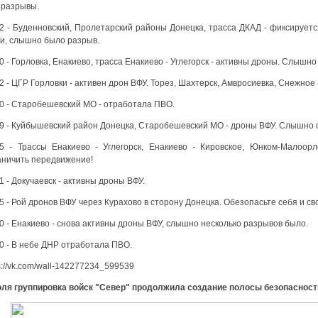
 разрывы.
12 - Буденновский, Пролетарский районы Донецка, трасса ДКАД - фиксирует
и, слышно было разрыв.
0 - Горловка, Енакиево, трасса Енакиево - Углегорск - активны дроны. Слышно
2 - ЦГР Горловки - активен дрон ВФУ. Торез, Шахтерск, Амвросиевка, Снежное
00 - Старобешевский МО - отработала ПВО.
49 - Куйбышевский район Донецка, Старобешевский МО - дроны ВФУ. Слышно о
45 - Трассы Енакиево - Углегорск, Енакиево - Кировское, Юнком-Малоорл
аничить передвижение!
1 - Докучаевск - активны дроны ВФУ.
5 - Рой дронов ВФУ через Курахово в сторону Донецка. Обезопасьте себя и св
0 - Енакиево - снова активны дроны ВФУ, слышно несколько разрывов было.
0 - В небе ДНР отработала ПВО.
s://vk.com/wall-142277234_599539
юля группировка войск "Север" продолжила создание полосы безопасност