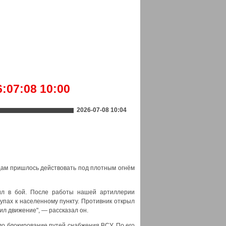
:07:08 10:00
2026-07-08 10:04
цам пришлось действовать под плотным огнём
пил в бой. После работы нашей артиллерии
упах к населенному пункту. Противник открыл
ил движение", — рассказал он.
ло блокирование путей снабжения ВСУ. По его