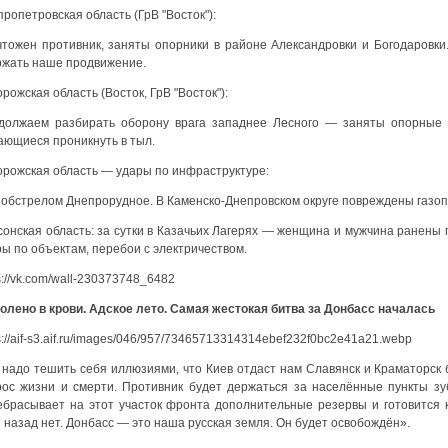
ропетровская область (ГрВ "Восток"):
чтожен противник, заняты опорники в районе Александровки и Богодаровки.
ржать наше продвижение.
рожская область (Восток, ГрВ "Восток"):
должаем разбирать оборону врага западнее Лесного — заняты опорные п
ающиеся проникнуть в тыл.
орожская область — удары по инфраструктуре:
 обстрелом Днепрорудное. В Каменско-Днепровском округе повреждены газо
сонская область: за сутки в Казачьих Лагерях — женщина и мужчина ранены
ы по объектам, перебои с электричеством.
s://vk.com/wall-230373748_6482
колено в крови. Адское лето. Самая жестокая битва за Донбасс началась
s://aif-s3.aif.ru/images/046/957/73465713314314ebef232f0bc2e41a21.webp
надо тешить себя иллюзиями, что Киев отдаст нам Славянск и Краматорск бе
рос жизни и смерти. Противник будет держаться за населённые пункты зу
ебрасывает на этот участок фронта дополнительные резервы и готовится 
 назад нет. Донбасс — это наша русская земля. Он будет освобождён».