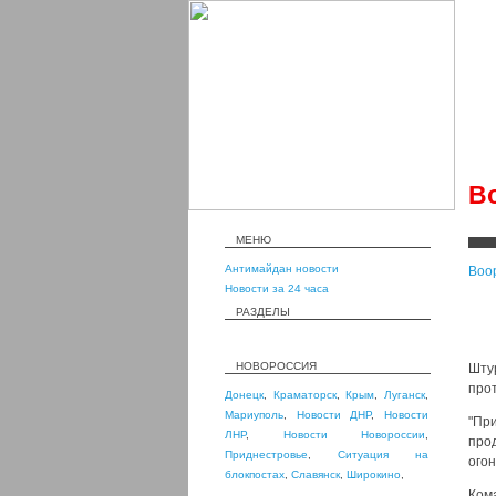
Во
МЕНЮ
Антимайдан новости
Воо
Новости за 24 часа
РАЗДЕЛЫ
НОВОРОССИЯ
Шту
про
Донецк
,
Краматорск
,
Крым
,
Луганск
,
Мариуполь
,
Новости ДНР
,
Новости
"Пр
ЛНР
,
Новости Новороссии
,
про
Приднестровье
,
Ситуация на
огон
блокпостах
,
Славянск
,
Широкино
,
Ком