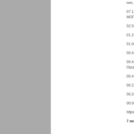
них,
07.
МОГ
02.5
01.2
01.
00.
00.
Огр
00.4
00.2
00.2
00.0
http
7 и