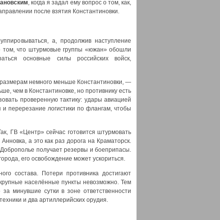
вановским
, когда я задал ему вопрос о том, как,
направлении после взятия Константиновки.
руппировываться, а, продолжив наступление
 о том, что штурмовые группы «южан» обошли
раться основные силы российских войск,
о размерам немного меньше Константиновки, —
е, чем в Константиновке, но противнику есть
ьзовать проверенную тактику: удары авиацией
 и перерезание логистики по флангам, чтобы
ак, ГВ «Центр» сейчас готовится штурмовать
нновка, а это как раз дорога на Краматорск.
в Доброполье получает резервы и боеприпасы.
города, его освобождение может ускориться.
ного состава. Потери противника достигают
ь крупные населённые пункты невозможно. Тем
о за минувшие сутки в зоне ответственности
техники и два артиллерийских орудия.