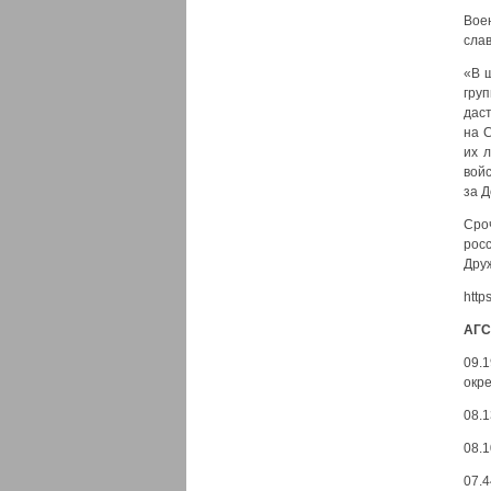
Вое
слав
«В 
груп
дас
на С
их 
войс
за Д
Сро
рос
Друж
http
АГС
09.
окре
08.1
08.1
07.