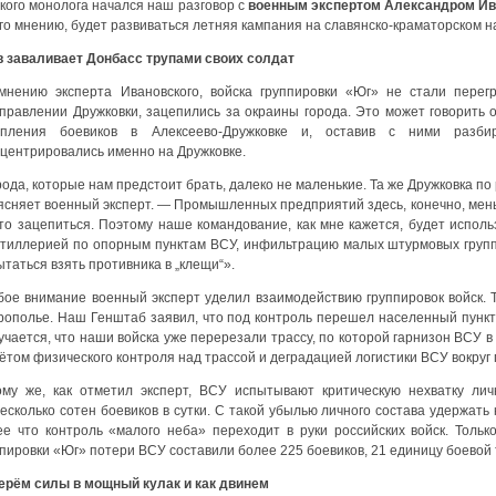
кого монолога начался наш разговор с
военным экспертом Александром И
го мнению, будет развиваться летняя кампания на славянско-краматорском 
в заваливает Донбасс трупами своих солдат
мнению эксперта Ивановского, войска группировки «Юг» не стали перег
аправлении Дружковки, зацепились за окраины города. Это может говорить
епления боевиков в Алексеево-Дружковке и, оставив с ними разби
нцентрировались именно на Дружковке.
ода, которые нам предстоит брать, далеко не маленькие. Та же Дружковка п
ясняет военный эксперт. — Промышленных предприятий здесь, конечно, меньш
что зацепиться. Поэтому наше командование, как мне кажется, будет испол
ртиллерией по опорным пунктам ВСУ, инфильтрацию малых штурмовых групп
таться взять противника в „клещи“».
бое внимание военный эксперт уделил взаимодействию группировок войск. Т
рополье. Наш Генштаб заявил, что под контроль перешел населенный пункт А
учается, что наши войска уже перерезали трассу, по которой гарнизон ВСУ 
ётом физического контроля над трассой и деградацией логистики ВСУ вокруг 
ому же, как отметил эксперт, ВСУ испытывают критическую нехватку лич
несколько сотен боевиков в сутки. С такой убылью личного состава удержат
ее что контроль «малого неба» переходит в руки российских войск. Тольк
пировки «Юг» потери ВСУ составили более 225 боевиков, 21 единицу боевой 
ерём силы в мощный кулак и как двинем