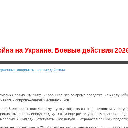
йна на Украине. Боевые действия 2026
руженные конфликты. Боевые действия
рмовик с позывным "Цакони" сообщил, что во время продвижения к селу бой
тивника и сопровождением беспилотников.
и приближении к населенному пункту встретился с противником и всту
должил выполнять боевую задачу. Затем еще раз вступил в бой уже на подст
ь первым. Я был один, отступать было некуда — отработал по ним и продолж
андир роты с позывным "Туча" отметил, что ключевую роль в операции сыгра