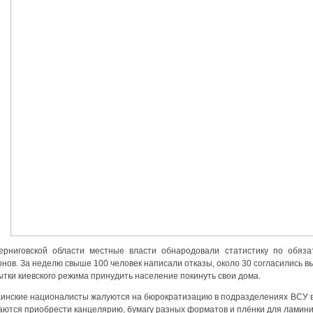
ерниговской области местные власти обнародовали статистику по обяза
онов. За неделю свыше 100 человек написали отказы, около 30 согласились 
тки киевского режима принудить население покинуть свои дома.
аинские националисты жалуются на бюрократизацию в подразделениях ВСУ в 
аются приобрести канцелярию, бумагу разных форматов и плёнки для ламини