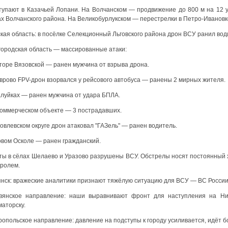
тупают в Казачьей Лопани. На Волчанском — продвижение до 800 м на 12 у
х Волчанского района. На Великобурлукском — перестрелки в Петро-Ивановке
кая область: в посёлке Селекционный Льговского района дрон ВСУ ранил во
городская область — массированные атаки:
торе Вязовской — ранен мужчина от взрыва дрона.
врово FPV-дрон взорвался у рейсового автобуса — ранены 2 мирных жителя.
алуйках — ранен мужчина от удара БПЛА.
коммерческом объекте — 3 пострадавших.
овлевском округе дрон атаковал "ГАЗель" — ранен водитель.
овом Осколе — ранен гражданский.
ты в сёлах Шелаево и Уразово разрушены ВСУ. Обстрелы носят постоянный х
тролем.
янск: вражеские аналитики признают тяжёлую ситуацию для ВСУ — ВС России
вянское направление: наши выравнивают фронт для наступления на Ни
аторску.
опольское направление: давление на подступы к городу усиливается, идёт бо