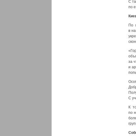
С та
по е
Кие
По 
в н
укр
ско
«Гор
объ
за 
и а
попы
Осо
Доб
Пол
С уч
К т
по 
бол
груп
Соб