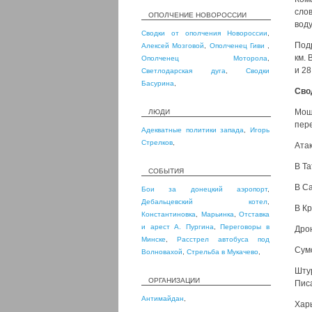
сло
ОПОЛЧЕНИЕ НОВОРОССИИ
вод
Сводки от ополчения Новороссии
,
Под
Алексей Мозговой
,
Ополченец Гиви
,
км.
Ополченец Моторола
,
и 28
Светлодарская дуга
,
Сводки
Басурина
,
Сво
Мощ
ЛЮДИ
пере
Адекватные политики запада
,
Игорь
Стрелков
,
Атак
В Т
СОБЫТИЯ
В Са
Бои за донецкий аэропорт
,
Дебальцевский котел
,
В К
Константиновка
,
Марьинка
,
Отставка
и арест А. Пургина
,
Переговоры в
Дрон
Минске
,
Расстрел автобуса под
Сумс
Волновахой
,
Стрельба в Мукачево
,
Шту
ОРГАНИЗАЦИИ
Писа
Антимайдан
,
Харь