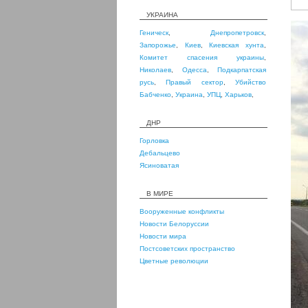
УКРАИНА
Геническ
,
Днепропетровск
,
Запорожье
,
Киев
,
Киевская хунта
,
Комитет спасения украины
,
Николаев
,
Одесса
,
Подкарпатская
русь
,
Правый сектор
,
Убийство
Бабченко
,
Украина
,
УПЦ
,
Харьков
,
ДНР
Горловка
Дебальцево
Ясиноватая
В МИРЕ
Вооруженные конфликты
Новости Белоруссии
Новости мира
Постсоветских пространство
Цветные революции