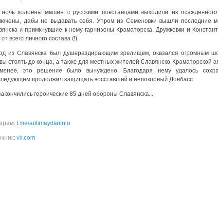
 ночь колонны машин с русскими повстанцами выходили из осажденного
лючены, дабы не выдавать себя. Утром из Семеновки вышли последние м
вянска и примкнувшие к нему гарнизоны Краматорска, Дружковки и Констант
от всего личного состава (!)
од из Славянска был душераздирающим зрелищем, оказался огромным шо
вы стоять до конца, а также для местных жителей Славянско-Краматорской а
менее, это решение было вынуждено. Благодаря нему удалось сохран
следующем продолжил защищать восставший и непокорный Донбасс.
закончились героические 85 дней обороны Славянска...
еграм:
t.me/antimaydaninfo
очник:
vk.com