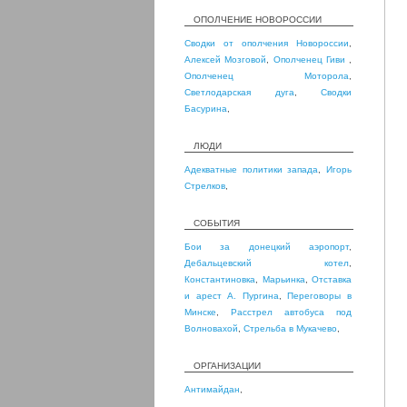
ОПОЛЧЕНИЕ НОВОРОССИИ
Сводки от ополчения Новороссии
,
Алексей Мозговой
,
Ополченец Гиви
,
Ополченец Моторола
,
Светлодарская дуга
,
Сводки
Басурина
,
ЛЮДИ
Адекватные политики запада
,
Игорь
Стрелков
,
СОБЫТИЯ
Бои за донецкий аэропорт
,
Дебальцевский котел
,
Константиновка
,
Марьинка
,
Отставка
и арест А. Пургина
,
Переговоры в
Минске
,
Расстрел автобуса под
Волновахой
,
Стрельба в Мукачево
,
ОРГАНИЗАЦИИ
Антимайдан
,