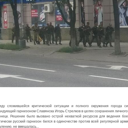
иду сложившейся критической ситуации и полного окружения города с
андующий гарнизоном Славянска Игорь Стрелков в целях сохранения личного
онецк. Решение было вызвано острой нехваткой ресурсов для ведения бо
тически русский гарнизон бился в одиночестве против всей регулярной арми
лению, не вмешалась...