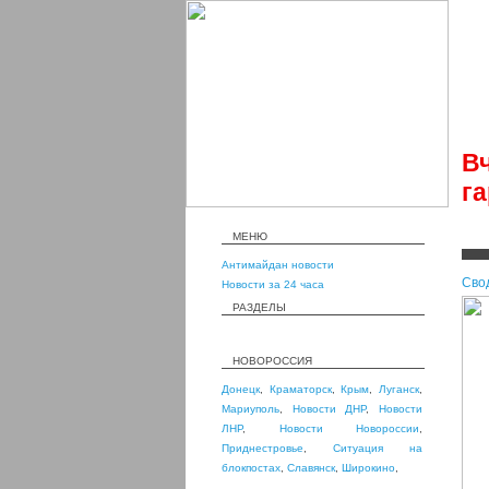
В
г
МЕНЮ
Антимайдан новости
Сво
Новости за 24 часа
РАЗДЕЛЫ
НОВОРОССИЯ
Донецк
,
Краматорск
,
Крым
,
Луганск
,
Мариуполь
,
Новости ДНР
,
Новости
ЛНР
,
Новости Новороссии
,
Приднестровье
,
Ситуация на
блокпостах
,
Славянск
,
Широкино
,