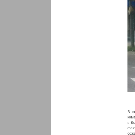
В в
ком
в Д
фак
сожа