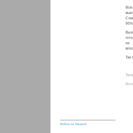
Всю
вык
Сла
95% 
Вых
гото
не 
впо
Так 
Тел
Ист
Война на Украине