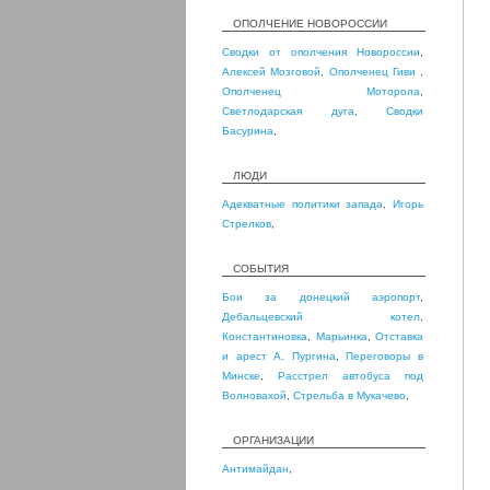
ОПОЛЧЕНИЕ НОВОРОССИИ
Сводки от ополчения Новороссии
,
Алексей Мозговой
,
Ополченец Гиви
,
Ополченец Моторола
,
Светлодарская дуга
,
Сводки
Басурина
,
ЛЮДИ
Адекватные политики запада
,
Игорь
Стрелков
,
СОБЫТИЯ
Бои за донецкий аэропорт
,
Дебальцевский котел
,
Константиновка
,
Марьинка
,
Отставка
и арест А. Пургина
,
Переговоры в
Минске
,
Расстрел автобуса под
Волновахой
,
Стрельба в Мукачево
,
ОРГАНИЗАЦИИ
Антимайдан
,