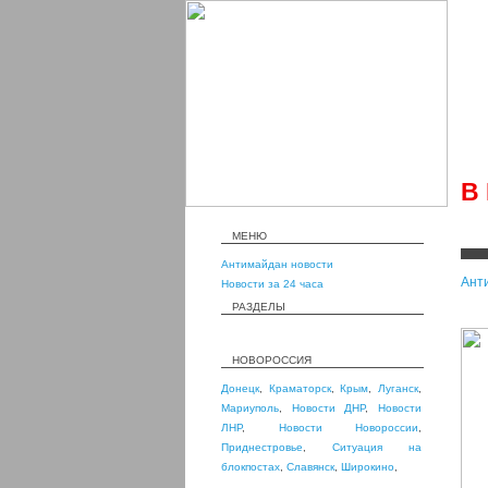
В
МЕНЮ
Антимайдан новости
Ант
Новости за 24 часа
РАЗДЕЛЫ
НОВОРОССИЯ
Донецк
,
Краматорск
,
Крым
,
Луганск
,
Мариуполь
,
Новости ДНР
,
Новости
ЛНР
,
Новости Новороссии
,
Приднестровье
,
Ситуация на
блокпостах
,
Славянск
,
Широкино
,