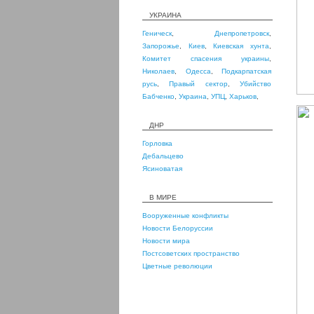
УКРАИНА
Геническ
,
Днепропетровск
,
Запорожье
,
Киев
,
Киевская хунта
,
Комитет спасения украины
,
Николаев
,
Одесса
,
Подкарпатская
русь
,
Правый сектор
,
Убийство
Бабченко
,
Украина
,
УПЦ
,
Харьков
,
ДНР
Горловка
Дебальцево
Ясиноватая
В МИРЕ
Вооруженные конфликты
Новости Белоруссии
Новости мира
Постсоветских пространство
Цветные революции