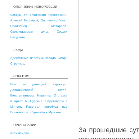
ОПОЛЧЕНИЕ НОВОРОССИИ
Сводки от ополчения Новороссии
,
Алексей Мозговой
,
Ополченец Гиви
,
Ополченец Моторола
,
Светлодарская дуга
,
Сводки
Басурина
,
ЛЮДИ
Адекватные политики запада
,
Игорь
Стрелков
,
СОБЫТИЯ
Бои за донецкий аэропорт
,
Дебальцевский котел
,
Константиновка
,
Марьинка
,
Отставка
и арест А. Пургина
,
Переговоры в
Минске
,
Расстрел автобуса под
Волновахой
,
Стрельба в Мукачево
,
ОРГАНИЗАЦИИ
За прошедшие сутк
Антимайдан
,