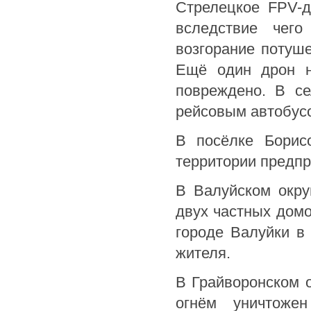
Стрелецкое FPV-д
вследствие чег
возгорание потуше
Ещё один дрон н
повреждено. В с
рейсовым автобус
В посёлке Борисо
территории предпр
В Валуйском окру
двух частных домо
городе Валуйки в
жителя.
В Грайворонском о
огнём уничтоже