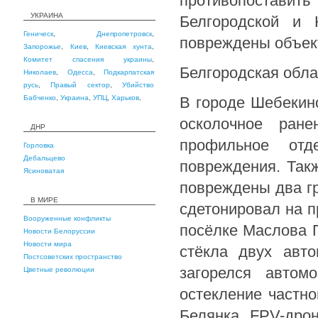
противопоставить
УКРАИНА
Белгородской и 
Геническ
,
Днепропетровск
,
повреждены объект
Запорожье
,
Киев
,
Киевская хунта
,
Комитет спасения украины
,
Белгородская обла
Николаев
,
Одесса
,
Подкарпатская
русь
,
Правый сектор
,
Убийство
Бабченко
,
Украина
,
УПЦ
,
Харьков
,
В городе Шебекин
осколочное ране
ДНР
профильное от
Горловка
Дебальцево
повреждения. Так
Ясиноватая
повреждены два г
В МИРЕ
сдетонировал на 
Вооруженные конфликты
посёлке Маслова П
Новости Белоруссии
Новости мира
стёкла двух авт
Постсоветских пространство
загорелся автом
Цветные революции
остекление частно
Белянка FPV-дро