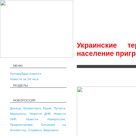
Украинские т
население приг
МЕНЮ
Антимайдан новости
Новости за 24 часа
РАЗДЕЛЫ
НОВОРОССИЯ
Донецк
,
Краматорск
,
Крым
,
Луганск
,
Мариуполь
,
Новости ДНР
,
Новости
ЛНР
,
Новости Новороссии
,
Приднестровье
,
Ситуация на
блокпостах
,
Славянск
,
Широкино
,