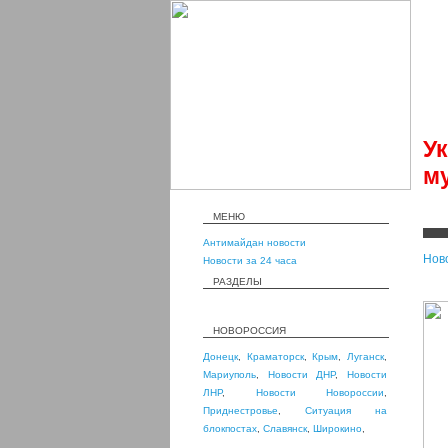
У
м
МЕНЮ
Антимайдан новости
Нов
Новости за 24 часа
РАЗДЕЛЫ
НОВОРОССИЯ
Донецк
,
Краматорск
,
Крым
,
Луганск
,
Мариуполь
,
Новости ДНР
,
Новости
ЛНР
,
Новости Новороссии
,
Приднестровье
,
Ситуация на
блокпостах
,
Славянск
,
Широкино
,