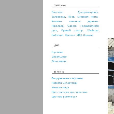
УКРАИНА
Геническ
,
Днепропетровск
,
Запорожье
,
Киев
,
Киевская хунта
,
Комитет спасения украины
,
Николаев
,
Одесса
,
Подкарпатская
русь
,
Правый сектор
,
Убийство
Бабченко
,
Украина
,
УПЦ
,
Харьков
,
ДНР
Горловка
Дебальцево
Ясиноватая
В МИРЕ
Вооруженные конфликты
Новости Белоруссии
Новости мира
Постсоветских пространство
Цветные революции