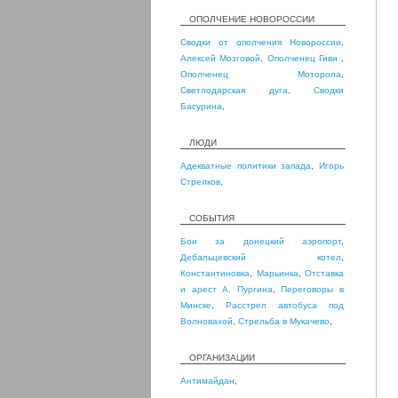
ОПОЛЧЕНИЕ НОВОРОССИИ
Сводки от ополчения Новороссии
,
Алексей Мозговой
,
Ополченец Гиви
,
Ополченец Моторола
,
Светлодарская дуга
,
Сводки
Басурина
,
ЛЮДИ
Адекватные политики запада
,
Игорь
Стрелков
,
СОБЫТИЯ
Бои за донецкий аэропорт
,
Дебальцевский котел
,
Константиновка
,
Марьинка
,
Отставка
и арест А. Пургина
,
Переговоры в
Минске
,
Расстрел автобуса под
Волновахой
,
Стрельба в Мукачево
,
ОРГАНИЗАЦИИ
Антимайдан
,