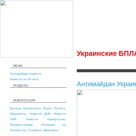
Украинские БПЛА
МЕНЮ
Антимайдан новости
Новости за 24 часа
Антимайдан Украи
РАЗДЕЛЫ
НОВОРОССИЯ
Донецк
,
Краматорск
,
Крым
,
Луганск
,
Мариуполь
,
Новости ДНР
,
Новости
ЛНР
,
Новости Новороссии
,
Приднестровье
,
Ситуация на
блокпостах
,
Славянск
,
Широкино
,