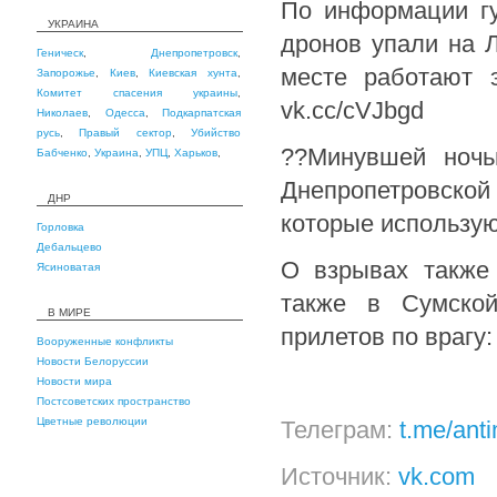
По информации гу
УКРАИНА
дронов упали на 
Геническ
,
Днепропетровск
,
месте работают 
Запорожье
,
Киев
,
Киевская хунта
,
Комитет спасения украины
,
vk.cc/cVJbgd
Николаев
,
Одесса
,
Подкарпатская
русь
,
Правый сектор
,
Убийство
??Минувшей ноч
Бабченко
,
Украина
,
УПЦ
,
Харьков
,
Днепропетровской
ДНР
которые использую
Горловка
Дебальцево
О взрывах также
Ясиноватая
также в Сумской
В МИРЕ
прилетов по врагу:
Вооруженные конфликты
Новости Белоруссии
Новости мира
Постсоветских пространство
Цветные революции
Телеграм:
t.me/ant
Источник:
vk.com