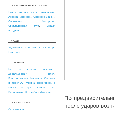
ОПОЛЧЕНИЕ НОВОРОССИИ
Сводки от ополчения Новороссии
,
Алексей Мозговой
,
Ополченец Гиви
,
Ополченец Моторола
,
Светлодарская дуга
,
Сводки
Басурина
,
ЛЮДИ
Адекватные политики запада
,
Игорь
Стрелков
,
СОБЫТИЯ
Бои за донецкий аэропорт
,
Дебальцевский котел
,
Константиновка
,
Марьинка
,
Отставка
и арест А. Пургина
,
Переговоры в
Минске
,
Расстрел автобуса под
Волновахой
,
Стрельба в Мукачево
,
По предварительн
ОРГАНИЗАЦИИ
после ударов возн
Антимайдан
,