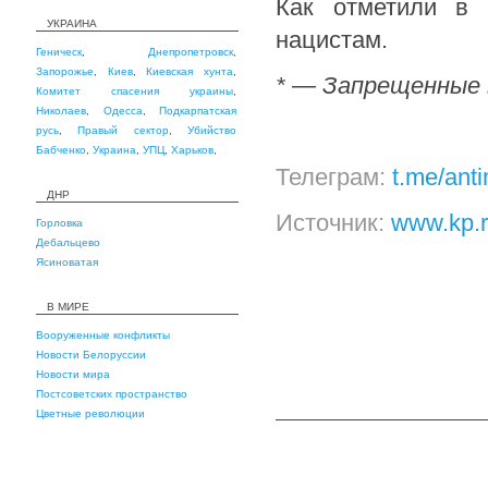
Как отметили в 
УКРАИНА
нацистам.
Геническ
,
Днепропетровск
,
Запорожье
,
Киев
,
Киевская хунта
,
* — Запрещенные 
Комитет спасения украины
,
Николаев
,
Одесса
,
Подкарпатская
русь
,
Правый сектор
,
Убийство
Бабченко
,
Украина
,
УПЦ
,
Харьков
,
Телеграм:
t.me/ant
ДНР
Источник:
www.kp.
Горловка
Дебальцево
Ясиноватая
В МИРЕ
Вооруженные конфликты
Новости Белоруссии
Новости мира
Постсоветских пространство
Цветные революции