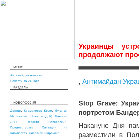
Украинцы уст
продолжают про
МЕНЮ
Антимайдан новости
,
Антимайдан Укра
Новости за 24 часа
РАЗДЕЛЫ
Stop Grave: Укр
НОВОРОССИЯ
портретом Банде
Донецк
,
Краматорск
,
Крым
,
Луганск
,
Мариуполь
,
Новости ДНР
,
Новости
ЛНР
,
Новости Новороссии
,
Накануне Дня па
Приднестровье
,
Ситуация на
разместили в По
блокпостах
,
Славянск
,
Широкино
,