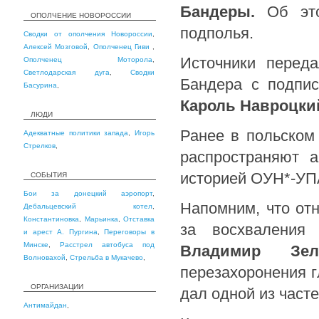
Бандеры.
Об это
ОПОЛЧЕНИЕ НОВОРОССИИ
подполья.
Сводки от ополчения Новороссии
,
Алексей Мозговой
,
Ополченец Гиви
,
Источники перед
Ополченец Моторола
,
Светлодарская дуга
,
Сводки
Бандера с подпи
Басурина
,
Кароль Навроцки
ЛЮДИ
Ранее в польском
Адекватные политики запада
,
Игорь
Стрелков
,
распространяют а
историей ОУН*-УП
СОБЫТИЯ
Бои за донецкий аэропорт
,
Напомним, что от
Дебальцевский котел
,
Константиновка
,
Марьинка
,
Отставка
за восхваления
и арест А. Пургина
,
Переговоры в
Минске
,
Расстрел автобуса под
Владимир Зел
Волновахой
,
Стрельба в Мукачево
,
перезахоронения 
ОРГАНИЗАЦИИ
дал одной из част
Антимайдан
,