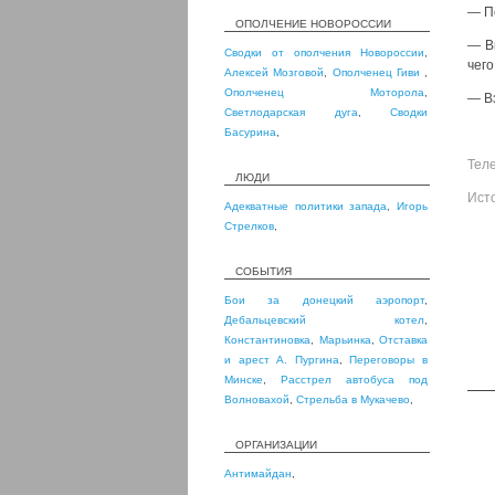
— П
ОПОЛЧЕНИЕ НОВОРОССИИ
— Вм
Сводки от ополчения Новороссии
,
чего
Алексей Мозговой
,
Ополченец Гиви
,
Ополченец Моторола
,
— Вз
Светлодарская дуга
,
Сводки
Басурина
,
Тел
ЛЮДИ
Ист
Адекватные политики запада
,
Игорь
Стрелков
,
СОБЫТИЯ
Бои за донецкий аэропорт
,
Дебальцевский котел
,
Константиновка
,
Марьинка
,
Отставка
и арест А. Пургина
,
Переговоры в
Минске
,
Расстрел автобуса под
Волновахой
,
Стрельба в Мукачево
,
ОРГАНИЗАЦИИ
Антимайдан
,