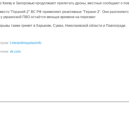
о Киеву и Запорожью продолжают прилетать дроны, местные сообщают о пов
есто "Гераней-2" ВС РФ применяют реактивные "Герани-3". Они разгоняются 
 у украинской ПВО остаётся меньше времени на перехват.
рывы также гремят в Харькове, Сумах, Николаевской области и Павлограде.
еграм:
t.me/antimaydaninfo
очник:
vk.com