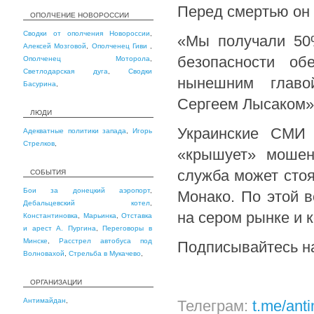
Перед смертью он 
ОПОЛЧЕНИЕ НОВОРОССИИ
Сводки от ополчения Новороссии
,
«Мы получали 50%
Алексей Мозговой
,
Ополченец Гиви
,
безопасности об
Ополченец Моторола
,
Светлодарская дуга
,
Сводки
нынешним главо
Басурина
,
Сергеем Лысаком»
ЛЮДИ
Украинские СМИ
Адекватные политики запада
,
Игорь
Стрелков
,
«крышует» мошен
служба может сто
СОБЫТИЯ
Бои за донецкий аэропорт
,
Монако. По этой в
Дебальцевский котел
,
на сером рынке и 
Константиновка
,
Марьинка
,
Отставка
и арест А. Пургина
,
Переговоры в
Минске
,
Расстрел автобуса под
Подписывайтесь н
Волновахой
,
Стрельба в Мукачево
,
ОРГАНИЗАЦИИ
Антимайдан
,
Телеграм:
t.me/ant