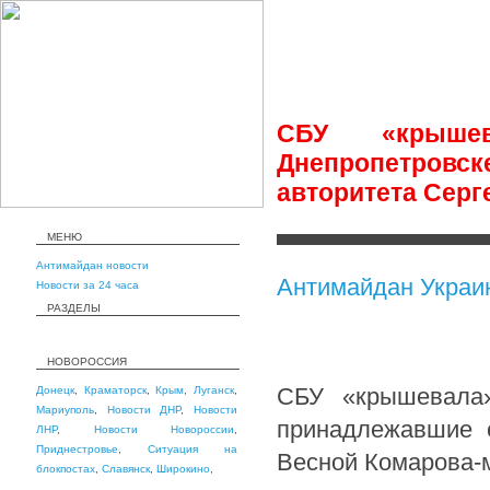
СБУ «крышев
Днепропетровс
авторитета Серг
МЕНЮ
Антимайдан новости
Антимайдан Украи
Новости за 24 часа
РАЗДЕЛЫ
НОВОРОССИЯ
СБУ «крышевала»
Донецк
,
Краматорск
,
Крым
,
Луганск
,
Мариуполь
,
Новости ДНР
,
Новости
принадлежавшие с
ЛНР
,
Новости Новороссии
,
Приднестровье
,
Ситуация на
Весной Комарова-
блокпостах
,
Славянск
,
Широкино
,