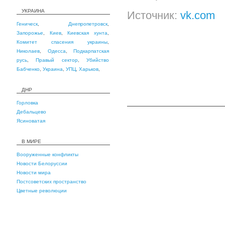
УКРАИНА
Источник:
vk.com
Геническ
,
Днепропетровск
,
Запорожье
,
Киев
,
Киевская хунта
,
Комитет спасения украины
,
Николаев
,
Одесса
,
Подкарпатская
русь
,
Правый сектор
,
Убийство
Бабченко
,
Украина
,
УПЦ
,
Харьков
,
ДНР
Горловка
Дебальцево
Ясиноватая
В МИРЕ
Вооруженные конфликты
Новости Белоруссии
Новости мира
Постсоветских пространство
Цветные революции