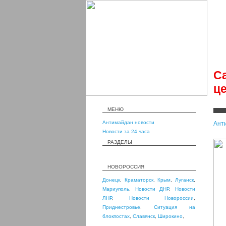
С
ц
МЕНЮ
Антимайдан новости
Ант
Новости за 24 часа
РАЗДЕЛЫ
НОВОРОССИЯ
Донецк
,
Краматорск
,
Крым
,
Луганск
,
Мариуполь
,
Новости ДНР
,
Новости
ЛНР
,
Новости Новороссии
,
Приднестровье
,
Ситуация на
блокпостах
,
Славянск
,
Широкино
,