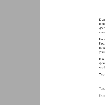
К сл
фрон
две­
ским
Но с
Ира­
пред
убеж
В об
фоне
что 
Тим
Тел
Ист