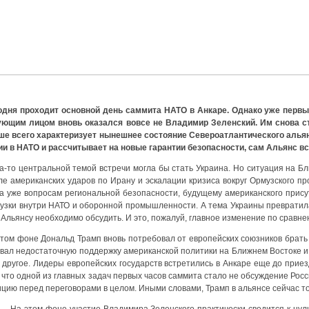
­дня про­хо­дит основ­ной день сам­ми­та НАТО в Анка­ре. Одна­ко уже пер­вы
­ю­щим лицом вновь ока­зал­ся вовсе не Вла­ди­мир Зелен­ский. Им сно­ва 
ше все­го харак­те­ри­зу­ет нынеш­нее состо­я­ние Севе­ро­ат­лан­ти­че­ско­го аль­
ии в НАТО и рас­счи­ты­ва­ет на новые гаран­тии без­опас­но­сти, сам Аль­янс в
а-то цен­траль­ной темой встре­чи мог­ла бы стать Укра­и­на. Но ситу­а­ция на Бли
е аме­ри­кан­ских уда­ров по Ира­ну и эска­ла­ции кри­зи­са вокруг Ормуз­ско­го про
а уже вопро­сам реги­о­наль­ной без­опас­но­сти, буду­ще­му аме­ри­кан­ско­го при­с
уз­ки внут­ри НАТО и обо­рон­ной про­мыш­лен­но­сти. А тема Укра­и­ны пре­вра­ти­л
Аль­ян­су необ­хо­ди­мо обсу­дить. И это, пожа­луй, глав­ное изме­не­ние по срав­не
том фоне Дональд Трамп вновь потре­бо­вал от евро­пей­ских союз­ни­ков брать на
о­вал недо­ста­точ­ную под­держ­ку аме­ри­кан­ской поли­ти­ки на Ближ­нем Восто­ке 
 дру­гое. Лиде­ры евро­пей­ских госу­дарств встре­ти­лись в Анка­ре еще до при­ез­
 что одной из глав­ных задач пер­вых часов сам­ми­та ста­ло не обсуж­де­ние Рос­
­цию перед пере­го­во­ра­ми в целом. Ины­ми сло­ва­ми, Трамп в аль­ян­се сей­час то 