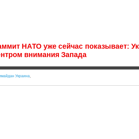
аммит НАТО уже сейчас показывает: У
ентром внимания Запада
имайдан Украина
,