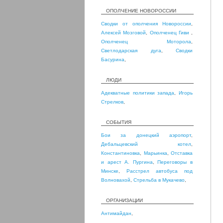
ОПОЛЧЕНИЕ НОВОРОССИИ
Сводки от ополчения Новороссии
,
Алексей Мозговой
,
Ополченец Гиви
,
Ополченец Моторола
,
Светлодарская дуга
,
Сводки
Басурина
,
ЛЮДИ
Адекватные политики запада
,
Игорь
Стрелков
,
СОБЫТИЯ
Бои за донецкий аэропорт
,
Дебальцевский котел
,
Константиновка
,
Марьинка
,
Отставка
и арест А. Пургина
,
Переговоры в
Минске
,
Расстрел автобуса под
Волновахой
,
Стрельба в Мукачево
,
ОРГАНИЗАЦИИ
Антимайдан
,