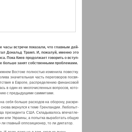
е часы встре­чи пока­за­ли, что глав­ным дей­
стал Дональд Трамп. И, пожа­луй, имен­но это
ян­са. Пока Киев про­дол­жа­ет гово­рить о вступ­
се боль­ше занят соб­ствен­ны­ми про­бле­ма­ми.
ж­нем Восто­ке пол­но­стью изме­ни­ла повест­ку.
­ли­ва зна­чи­тель­ная часть пере­го­во­ров посвя­
ут­ствия в Евро­пе, рас­пре­де­ле­нию финан­со­вой
ась в один из мно­го­чис­лен­ных вопро­сов, кото­
­нию с преды­ду­щи­ми сам­ми­та­ми.
 себя боль­ше рас­хо­дов на обо­ро­ну, рас­кри­
и сно­ва вер­нул­ся к теме Грен­лан­дии. Любо­пыт­
да пре­зи­ден­та США. Скла­ды­ва­лось впе­чат­ле­
сии или Укра­и­ны, а попыт­ка выра­бо­тать общую
ли глав­ный оппо­зи­ци­о­нер, то ли дик­та­тор.