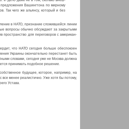
улю. И дело даже не в том, сколь­ко внеш­
 пред­ло­же­ния Вашинг­то­на по мир­но­му
тов. Так чего же аль­ян­су, кото­рый и без
уп­ле­ние в НАТО, при­зна­ние сло­жив­шей­ся линии
­ные вопро­сы обыч­но обсуж­да­ют за закры­ты­ми
ив про­стран­ство для пере­го­во­ров с аме­ри­кан­
ер­дит, что НАТО сего­дня боль­ше обес­по­ко­ен
­ле­ния Укра­и­ны окон­ча­тель­но пере­ста­нет быть
Ины­ми сло­ва­ми, сего­дня уже не Москва долж­на
­ет­ся при­ни­мать подоб­ное реше­ние.
 соб­ствен­ное буду­щее, кото­рое, напри­мер, на
с все менее реа­ли­стич­но. Уже хотя бы пото­му,
е­го Уста­ва.