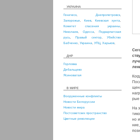
УКРАИНА
Геническ
,
Днепропетровск
,
Запорожье
,
Киев
,
Киевская хунта
,
Комитет спасения украины
,
Николаев
,
Одесса
,
Подкарпатская
русь
,
Правый сектор
,
Убийство
Бабченко
,
Украина
,
УПЦ
,
Харьков
,
Сего
ству
ДНР
луч­
Горловка
ле­н
Дебальцево
Ясиноватая
Когд
Посл
ще­н
В МИРЕ
нагр
Вооруженные конфликты
рые 
Новости Белоруссии
Новости мира
На э
Постсоветских пространство
ти­к
Цветные революции
но и
ние,
пози