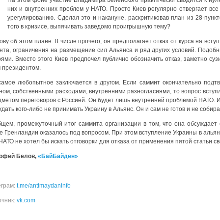
На этом фоне уча­стие Вла­ди­ми­ра Зелен­ско­го прак­ти­че­ски сво­дит­ся к н
них и внут­рен­них про­блем у НАТО. Про­сто Киев регу­ляр­но отвер­га­ет все
уре­гу­ли­ро­ва­нию. Сде­лал это и нака­нуне, рас­кри­ти­ко­вав план из 28-пунк­
того в кри­зи­се, выпя­чи­вать заве­до­мо про­иг­рыш­ную тему?
о­ву об этом плане. В чис­ле про­че­го, он пред­по­ла­га­ет отказ от кур­са на вст
­та, огра­ни­че­ния на раз­ме­ще­ние сил Аль­ян­са и ряд дру­гих усло­вий. Подоб
ря­ми. Вме­сто это­го Киев пред­по­чел пуб­лич­но обо­зна­чить отказ, замет­но суз
 пре­зи­ден­том.
амое любо­пыт­ное заклю­ча­ет­ся в дру­гом. Если сам­мит окон­ча­тель­но под­тв
ном, соб­ствен­ны­ми рас­хо­да­ми, внут­рен­ни­ми раз­но­гла­си­я­ми, то вопрос вступ
­ме­том пере­го­во­ров с Рос­си­ей. Он будет лишь внут­рен­ней про­бле­мой НАТО. 
­дать кого-либо не при­ни­мать Укра­и­ну в Аль­янс. Он и сам не готов и не соби­ра
щем, про­ме­жу­точ­ный итог сам­ми­та орга­ни­за­ции в том, что она обсуж­да­ет
 Грен­лан­дии ока­за­лось под вопро­сом. При этом вступ­ле­ние Укра­и­ны в аль­ян
НАТО не хотел бы искать отго­вор­ки для отка­за от при­ме­не­ния пятой ста­тьи сво­
о­фей Белов,
«Бай­Бай­ден»
еграм:
t.me/antimaydaninfo
очник:
vk.com