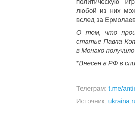
политическую игр
любой из них мож
вслед за Ермолае
О том, что прои
статье Павла Кот
в Монако получил
*
Внесен в РФ в сп
Телеграм:
t.me/ant
Источник:
ukraina.r