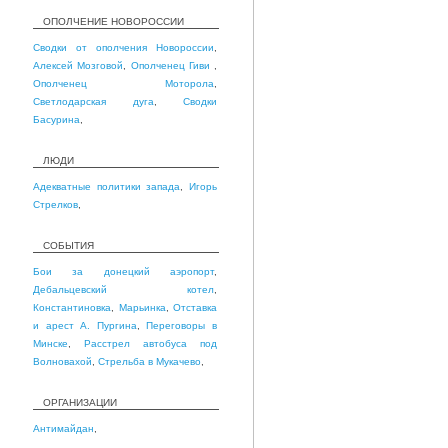
ОПОЛЧЕНИЕ НОВОРОССИИ
Сводки от ополчения Новороссии
,
Алексей Мозговой
,
Ополченец Гиви
,
Ополченец Моторола
,
Светлодарская дуга
,
Сводки
Басурина
,
ЛЮДИ
Адекватные политики запада
,
Игорь
Стрелков
,
СОБЫТИЯ
Бои за донецкий аэропорт
,
Дебальцевский котел
,
Константиновка
,
Марьинка
,
Отставка
и арест А. Пургина
,
Переговоры в
Минске
,
Расстрел автобуса под
Волновахой
,
Стрельба в Мукачево
,
ОРГАНИЗАЦИИ
Антимайдан
,