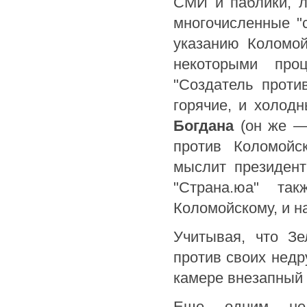
СМИ и паблики, л
многочисленные "
указанию Коломой
некоторыми про
"Создатель проти
горячие, и холо
Богдана
(он же —
против Коломойс
мыслит президент
"Страна.юа" та
Коломойскому, и н
Учитывая, что Зе
против своих недр
камере внезапный 
Еще одним нед