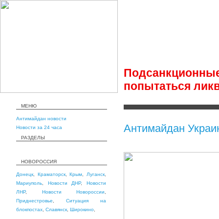
Подсанкционны
попытаться лик
МЕНЮ
Антимайдан новости
Антимайдан Украи
Новости за 24 часа
РАЗДЕЛЫ
НОВОРОССИЯ
Донецк
,
Краматорск
,
Крым
,
Луганск
,
Мариуполь
,
Новости ДНР
,
Новости
ЛНР
,
Новости Новороссии
,
Приднестровье
,
Ситуация на
блокпостах
,
Славянск
,
Широкино
,