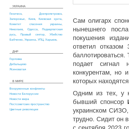
УКРАИНА
Геническ
,
Днепропетровск
,
Сам олигарх спо
Запорожье
,
Киев
,
Киевская хунта
,
Комитет спасения украины
,
нынешнего посла
Николаев
,
Одесса
,
Подкарпатская
русь
,
Правый сектор
,
Убийство
покушения издан
Бабченко
,
Украина
,
УПЦ
,
Харьков
,
ответил отказом 
ДНР
баллотироваться. 
Горловка
подает сигнал 
Дебальцево
Ясиноватая
конкурентам, но 
которых находятся
В МИРЕ
Вооруженные конфликты
Одним из тех, у 
Новости Белоруссии
Новости мира
бывший спонсор
Постсоветских пространство
украинском СИЗО, 
Цветные революции
трудно. Сидит он 
с сентября 2023 г