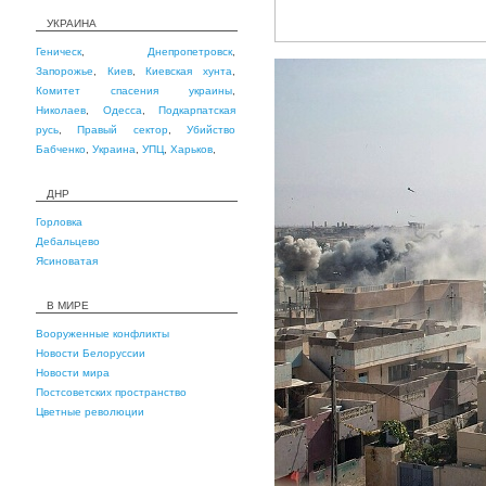
УКРАИНА
Геническ
,
Днепропетровск
,
Запорожье
,
Киев
,
Киевская хунта
,
Комитет спасения украины
,
Николаев
,
Одесса
,
Подкарпатская
русь
,
Правый сектор
,
Убийство
Бабченко
,
Украина
,
УПЦ
,
Харьков
,
ДНР
Горловка
Дебальцево
Ясиноватая
В МИРЕ
Вооруженные конфликты
Новости Белоруссии
Новости мира
Постсоветских пространство
Цветные революции