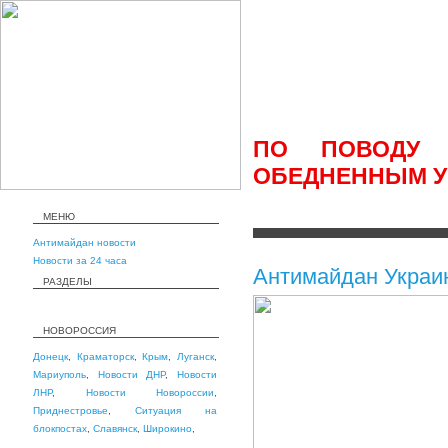
ПО ПОВОДУ 
ОБЕДНЕННЫМ 
МЕНЮ
Антимайдан новости
Новости за 24 часа
Антимайдан Украи
РАЗДЕЛЫ
НОВОРОССИЯ
Донецк
,
Краматорск
,
Крым
,
Луганск
,
Мариуполь
,
Новости ДНР
,
Новости
ЛНР
,
Новости Новороссии
,
Приднестровье
,
Ситуация на
блокпостах
,
Славянск
,
Широкино
,