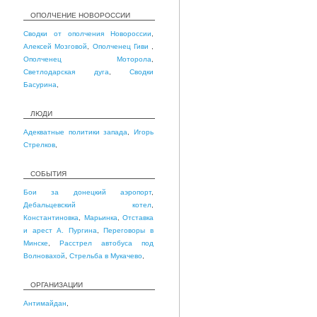
ОПОЛЧЕНИЕ НОВОРОССИИ
Сводки от ополчения Новороссии
,
Алексей Мозговой
,
Ополченец Гиви
,
Ополченец Моторола
,
Светлодарская дуга
,
Сводки
Басурина
,
ЛЮДИ
Адекватные политики запада
,
Игорь
Стрелков
,
СОБЫТИЯ
Бои за донецкий аэропорт
,
Дебальцевский котел
,
Константиновка
,
Марьинка
,
Отставка
и арест А. Пургина
,
Переговоры в
Минске
,
Расстрел автобуса под
Волновахой
,
Стрельба в Мукачево
,
ОРГАНИЗАЦИИ
Антимайдан
,