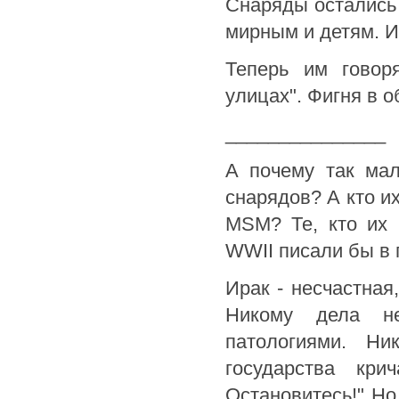
Снаряды остались 
мирным и детям. И
Теперь им говор
улицах". Фигня в о
_______________
А почему так мал
снарядов? А кто и
MSM? Те, кто их 
WWII писали бы в г
Ирак - несчастная
Никому дела н
патологиями. Ни
государства кр
Остановитесь!" Но