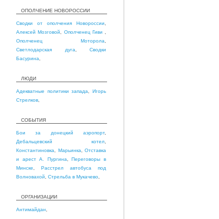
ОПОЛЧЕНИЕ НОВОРОССИИ
Сводки от ополчения Новороссии
,
Алексей Мозговой
,
Ополченец Гиви
,
Ополченец Моторола
,
Светлодарская дуга
,
Сводки
Басурина
,
ЛЮДИ
Адекватные политики запада
,
Игорь
Стрелков
,
СОБЫТИЯ
Бои за донецкий аэропорт
,
Дебальцевский котел
,
Константиновка
,
Марьинка
,
Отставка
и арест А. Пургина
,
Переговоры в
Минске
,
Расстрел автобуса под
Волновахой
,
Стрельба в Мукачево
,
ОРГАНИЗАЦИИ
Антимайдан
,