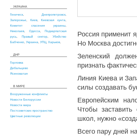
УКРАИНА
Геническ
,
Днепропетровск
,
Запорожье
,
Киев
,
Киевская хунта
,
Комитет спасения украины
,
Николаев
,
Одесса
,
Подкарпатская
Россия применит я
русь
,
Правый сектор
,
Убийство
Но Москва достигне
Бабченко
,
Украина
,
УПЦ
,
Харьков
,
Зеленский долже
ДНР
Горловка
признать фактичес
Дебальцево
Ясиноватая
Линия Киева и Зап
силы создавать бу
В МИРЕ
Вооруженные конфликты
Европейским нал
Новости Белоруссии
Новости мира
Чтобы заставить 
Постсоветских пространство
Цветные революции
школ, нужно «созд
Всего пару дней н