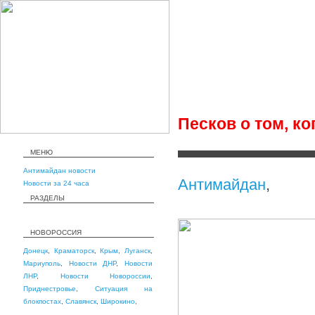
Песков о том, к
МЕНЮ
Антимайдан новости
Антимайдан
,
Новости за 24 часа
РАЗДЕЛЫ
НОВОРОССИЯ
Донецк
,
Краматорск
,
Крым
,
Луганск
,
Мариуполь
,
Новости ДНР
,
Новости
ЛНР
,
Новости Новороссии
,
Приднестровье
,
Ситуация на
блокпостах
,
Славянск
,
Широкино
,