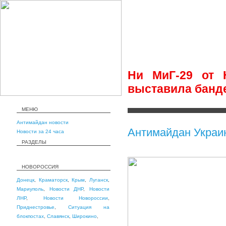
Ни МиГ-29 от 
выставила банд
МЕНЮ
Антимайдан новости
Антимайдан Украи
Новости за 24 часа
РАЗДЕЛЫ
НОВОРОССИЯ
Донецк
,
Краматорск
,
Крым
,
Луганск
,
Мариуполь
,
Новости ДНР
,
Новости
ЛНР
,
Новости Новороссии
,
Приднестровье
,
Ситуация на
блокпостах
,
Славянск
,
Широкино
,