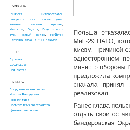
УКРАИНА
Геническ
,
Днепропетровск
,
Запорожье
,
Киев
,
Киевская хунта
,
Комитет спасения украины
,
Николаев
,
Одесса
,
Подкарпатская
Польша отказалас
русь
,
Правый сектор
,
Убийство
МиГ-29 НАТО, кот
Бабченко
,
Украина
,
УПЦ
,
Харьков
,
Киеву. Причиной с
ДНР
одностороннем по
Горловка
Дебальцево
министр обороны 
Ясиноватая
предложила компр
В МИРЕ
сначала принял 
Вооруженные конфликты
реализовал.
Новости Белоруссии
Новости мира
Ранее глава польс
Постсоветских пространство
Цветные революции
отдать свои остав
бандеровская Окр