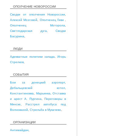
ОПОЛЧЕНИЕ НОВОРОССИИ
Сводки от ополчения Новороссии
,
Алексей Мозговой
,
Ополченец Гиви
,
Ополченец Моторола
,
Светлодарская дуга
,
Сводки
Басурина
,
ЛЮДИ
Адекватные политики запада
,
Игорь
Стрелков
,
СОБЫТИЯ
Бои за донецкий аэропорт
,
Дебальцевский котел
,
Константиновка
,
Марьинка
,
Отставка
и арест А. Пургина
,
Переговоры в
Минске
,
Расстрел автобуса под
Волновахой
,
Стрельба в Мукачево
,
ОРГАНИЗАЦИИ
Антимайдан
,