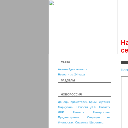
Н
с
МЕНЮ
Антимайдан новости
Нов
Новости за 24 часа
РАЗДЕЛЫ
НОВОРОССИЯ
Донецк
,
Краматорск
,
Крым
,
Луганск
,
Мариуполь
,
Новости ДНР
,
Новости
ЛНР
,
Новости Новороссии
,
Приднестровье
,
Ситуация на
блокпостах
,
Славянск
,
Широкино
,