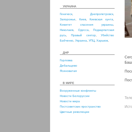
УКРАИНА
Геническ
,
Днепропетровск
,
Запорожье
,
Киев
,
Киевская хунта
,
Комитет спасения украины
,
Николаев
,
Одесса
,
Подкарпатская
русь
,
Правый сектор
,
Убийство
Бабченко
,
Украина
,
УПЦ
,
Харьков
,
ДНР
Сег
Горловка
Баш
Дебальцево
Ясиноватая
Пос
Пос
В МИРЕ
Вооруженные конфликты
Новости Белоруссии
Тел
Новости мира
Ист
Постсоветских пространство
Цветные революции