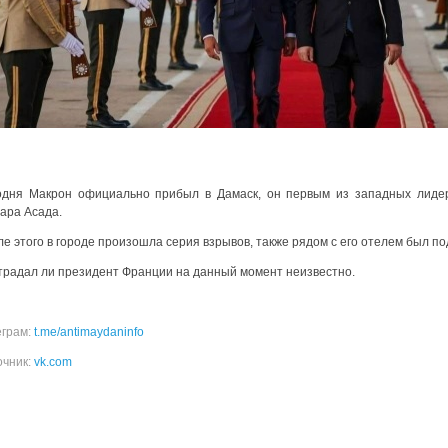
одня Макрон официально прибыл в Дамаск, он первым из западных лиде
ара Асада.
ле этого в городе произошла серия взрывов, также рядом с его отелем был 
традал ли президент Франции на данный момент неизвестно.
еграм:
t.me/antimaydaninfo
очник:
vk.com