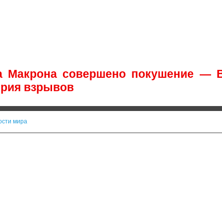
а Макрона совершено покушение — В
ерия взрывов
ости мира