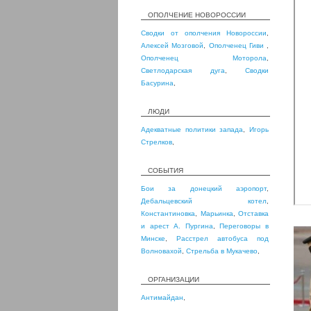
ОПОЛЧЕНИЕ НОВОРОССИИ
Сводки от ополчения Новороссии
,
Алексей Мозговой
,
Ополченец Гиви
,
Ополченец Моторола
,
Светлодарская дуга
,
Сводки
Басурина
,
ЛЮДИ
Адекватные политики запада
,
Игорь
Стрелков
,
СОБЫТИЯ
Бои за донецкий аэропорт
,
Дебальцевский котел
,
Константиновка
,
Марьинка
,
Отставка
и арест А. Пургина
,
Переговоры в
Минске
,
Расстрел автобуса под
Волновахой
,
Стрельба в Мукачево
,
ОРГАНИЗАЦИИ
Антимайдан
,