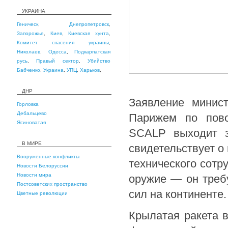
УКРАИНА
Геническ
,
Днепропетровск
,
Запорожье
,
Киев
,
Киевская хунта
,
Комитет спасения украины
,
Николаев
,
Одесса
,
Подкарпатская
русь
,
Правый сектор
,
Убийство
Бабченко
,
Украина
,
УПЦ
,
Харьков
,
ДНР
Заявление минис
Горловка
Дебальцево
Парижем по пово
Ясиноватая
SCALP выходит з
В МИРЕ
свидетельствует о
Вооруженные конфликты
технического сотр
Новости Белоруссии
Новости мира
оружие — он требу
Постсоветских пространство
сил на континенте.
Цветные революции
Крылатая ракета 