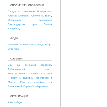
ОПОЛЧЕНИЕ НОВОРОССИИ
Сводки от ополчения Новороссии
,
Алексей Мозговой
,
Ополченец Гиви
,
Ополченец Моторола
,
Светлодарская дуга
,
Сводки
Басурина
,
ЛЮДИ
Адекватные политики запада
,
Игорь
Стрелков
,
СОБЫТИЯ
Бои за донецкий аэропорт
,
Дебальцевский котел
,
Константиновка
,
Марьинка
,
Отставка
и арест А. Пургина
,
Переговоры в
Минске
,
Расстрел автобуса под
Волновахой
,
Стрельба в Мукачево
,
ОРГАНИЗАЦИИ
Антимайдан
,