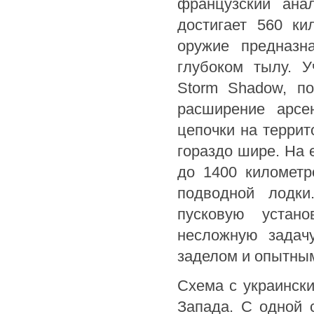
французский ана
достигает 560 ки
оружие предназн
глубоком тылу. У
Storm Shadow, п
расширение арсе
цепочки на терри
гораздо шире. На 
до 1400 километр
подводной лодки
пусковую устан
несложную задач
заделом и опытным
Схема с украинск
Запада. С одной 