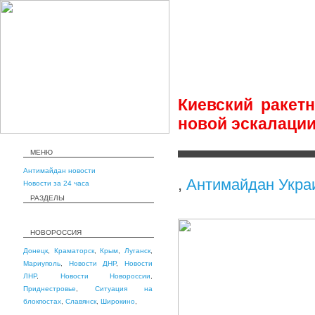
Киевский ракет
новой эскалаци
МЕНЮ
Антимайдан новости
,
Антимайдан Укра
Новости за 24 часа
РАЗДЕЛЫ
НОВОРОССИЯ
Донецк
,
Краматорск
,
Крым
,
Луганск
,
Мариуполь
,
Новости ДНР
,
Новости
ЛНР
,
Новости Новороссии
,
Приднестровье
,
Ситуация на
блокпостах
,
Славянск
,
Широкино
,