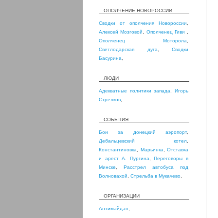
ОПОЛЧЕНИЕ НОВОРОССИИ
Сводки от ополчения Новороссии
,
Алексей Мозговой
,
Ополченец Гиви
,
Ополченец Моторола
,
Светлодарская дуга
,
Сводки
Басурина
,
ЛЮДИ
Адекватные политики запада
,
Игорь
Стрелков
,
СОБЫТИЯ
Бои за донецкий аэропорт
,
Дебальцевский котел
,
Константиновка
,
Марьинка
,
Отставка
и арест А. Пургина
,
Переговоры в
Минске
,
Расстрел автобуса под
Волновахой
,
Стрельба в Мукачево
,
ОРГАНИЗАЦИИ
Антимайдан
,