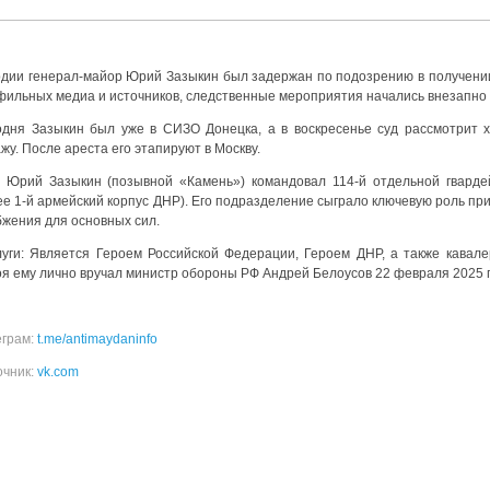
рдии генерал-майор Юрий Зазыкин был задержан по подозрению в получении
фильных медиа и источников, следственные мероприятия начались внезапно 
одня Зазыкин был уже в СИЗО Донецка, а в воскресенье суд рассмотрит х
жу. После ареста его этапируют в Москву.
: Юрий Зазыкин (позывной «Камень») командовал 114-й отдельной гвардей
е 1-й армейский корпус ДНР). Его подразделение сыграло ключевую роль при
бжения для основных сил.
луги: Является Героем Российской Федерации, Героем ДНР, а также кавал
оя ему лично вручал министр обороны РФ Андрей Белоусов 22 февраля 2025 
еграм:
t.me/antimaydaninfo
очник:
vk.com