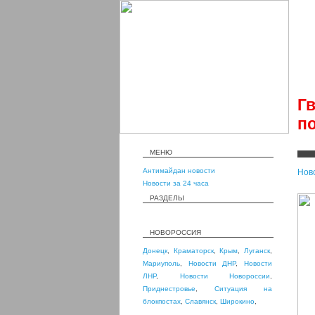
Г
п
МЕНЮ
Антимайдан новости
Нов
Новости за 24 часа
РАЗДЕЛЫ
НОВОРОССИЯ
Донецк
,
Краматорск
,
Крым
,
Луганск
,
Мариуполь
,
Новости ДНР
,
Новости
ЛНР
,
Новости Новороссии
,
Приднестровье
,
Ситуация на
блокпостах
,
Славянск
,
Широкино
,