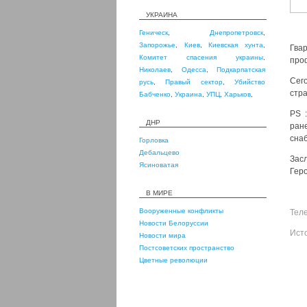
УКРАИНА
Геническ
,
Днепропетровск
,
Запорожье
,
Киев
,
Киевская хунта
,
Гва
Комитет спасения украины
,
про
Николаев
,
Одесса
,
Подкарпатская
Сег
русь
,
Правый сектор
,
Убийство
стра
Бабченко
,
Украина
,
УПЦ
,
Харьков
,
PS 
ДНР
ране
сна
Горловка
Дебальцево
Зас
Ясиноватая
Гер
В МИРЕ
Вооруженные конфликты
Тел
Новости Белоруссии
Ист
Новости мира
Постсоветских пространство
Цветные революции