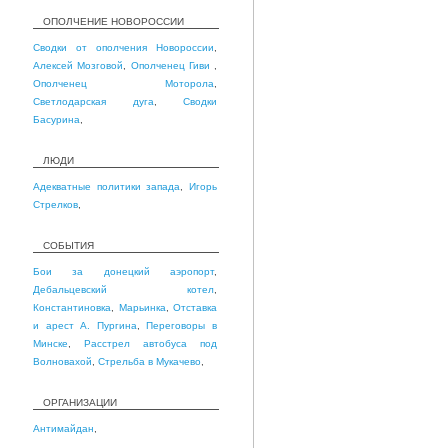
ОПОЛЧЕНИЕ НОВОРОССИИ
Сводки от ополчения Новороссии
,
Алексей Мозговой
,
Ополченец Гиви
,
Ополченец Моторола
,
Светлодарская дуга
,
Сводки
Басурина
,
ЛЮДИ
Адекватные политики запада
,
Игорь
Стрелков
,
СОБЫТИЯ
Бои за донецкий аэропорт
,
Дебальцевский котел
,
Константиновка
,
Марьинка
,
Отставка
и арест А. Пургина
,
Переговоры в
Минске
,
Расстрел автобуса под
Волновахой
,
Стрельба в Мукачево
,
ОРГАНИЗАЦИИ
Антимайдан
,