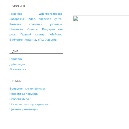
УКРАИНА
Геническ
,
Днепропетровск
,
Запорожье
,
Киев
,
Киевская хунта
,
Комитет спасения украины
,
Николаев
,
Одесса
,
Подкарпатская
русь
,
Правый сектор
,
Убийство
Бабченко
,
Украина
,
УПЦ
,
Харьков
,
ДНР
Горловка
Дебальцево
Ясиноватая
В МИРЕ
Вооруженные конфликты
Новости Белоруссии
Новости мира
Постсоветских пространство
Цветные революции