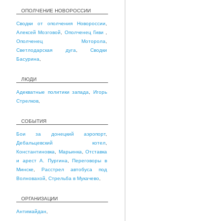
ОПОЛЧЕНИЕ НОВОРОССИИ
Сводки от ополчения Новороссии
,
Алексей Мозговой
,
Ополченец Гиви
,
Ополченец Моторола
,
Светлодарская дуга
,
Сводки
Басурина
,
ЛЮДИ
Адекватные политики запада
,
Игорь
Стрелков
,
СОБЫТИЯ
Бои за донецкий аэропорт
,
Дебальцевский котел
,
Константиновка
,
Марьинка
,
Отставка
и арест А. Пургина
,
Переговоры в
Минске
,
Расстрел автобуса под
Волновахой
,
Стрельба в Мукачево
,
ОРГАНИЗАЦИИ
Антимайдан
,