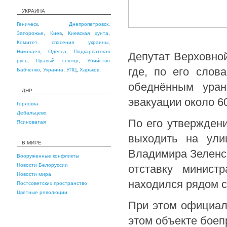
УКРАИНА
Геническ
,
Днепропетровск
,
Запорожье
,
Киев
,
Киевская хунта
,
Комитет спасения украины
,
Николаев
,
Одесса
,
Подкарпатская
Депутат Верховно
русь
,
Правый сектор
,
Убийство
где, по его слов
Бабченко
,
Украина
,
УПЦ
,
Харьков
,
обеднённым ура
ДНР
эвакуации около 6
Горловка
Дебальцево
По его утвержден
Ясиноватая
выходить на ули
В МИРЕ
Владимира Зеленск
Вооруженные конфликты
Новости Белоруссии
отставку минист
Новости мира
находился рядом 
Постсоветских пространство
Цветные революции
При этом официал
этом объекте боеп