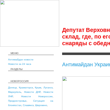
Депутат Верховн
склад, где, по 
снаряды с обед
МЕНЮ
Антимайдан новости
Антимайдан Украи
Новости за 24 часа
РАЗДЕЛЫ
НОВОРОССИЯ
Донецк
,
Краматорск
,
Крым
,
Луганск
,
Мариуполь
,
Новости ДНР
,
Новости
ЛНР
,
Новости Новороссии
,
Приднестровье
,
Ситуация на
блокпостах
,
Славянск
,
Широкино
,