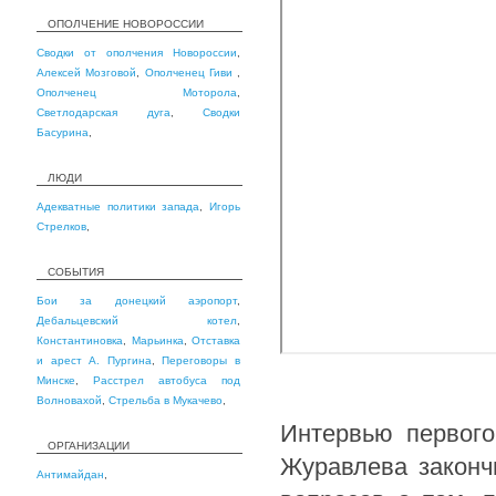
ОПОЛЧЕНИЕ НОВОРОССИИ
Сводки от ополчения Новороссии
,
Алексей Мозговой
,
Ополченец Гиви
,
Ополченец Моторола
,
Светлодарская дуга
,
Сводки
Басурина
,
ЛЮДИ
Адекватные политики запада
,
Игорь
Стрелков
,
СОБЫТИЯ
Бои за донецкий аэропорт
,
Дебальцевский котел
,
Константиновка
,
Марьинка
,
Отставка
и арест А. Пургина
,
Переговоры в
Минске
,
Расстрел автобуса под
Волновахой
,
Стрельба в Мукачево
,
Интервью первого
ОРГАНИЗАЦИИ
Журавлева законч
Антимайдан
,