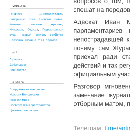
вопросов о том, 
УКРАИНА
спешат на передо
Геническ
,
Днепропетровск
,
Запорожье
,
Киев
,
Киевская хунта
,
Адвокат Иван М
Комитет спасения украины
,
парламентариев
Николаев
,
Одесса
,
Подкарпатская
русь
,
Правый сектор
,
Убийство
непострадавшей к
Бабченко
,
Украина
,
УПЦ
,
Харьков
,
почему сам Журав
ДНР
приехал ради ст
Горловка
действий и так рег
Дебальцево
Ясиноватая
официальным учас
В МИРЕ
Разговор мгнове
Вооруженные конфликты
замечание журнал
Новости Белоруссии
Новости мира
отборным матом, п
Постсоветских пространство
Цветные революции
Телеграм:
t.me/ant