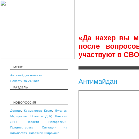
«Да нахер вы м
после вопросо
участвуют в СВ
МЕНЮ
Антимайдан новости
Антимайдан
Новости за 24 часа
РАЗДЕЛЫ
НОВОРОССИЯ
Донецк
,
Краматорск
,
Крым
,
Луганск
,
Мариуполь
,
Новости ДНР
,
Новости
ЛНР
,
Новости Новороссии
,
Приднестровье
,
Ситуация на
блокпостах
,
Славянск
,
Широкино
,