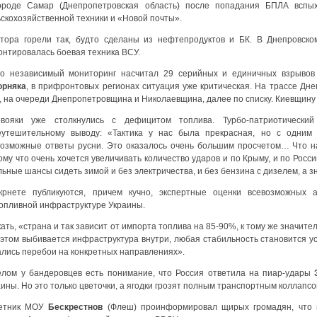
ороде Самар (Днепропетровская область) после попадания БПЛА вспы
ьскохозяйственной техники и «Новой почты».
ктора горели так, будто сделаны из нефтепродуктов и БК. В Днепровск
онтировалась боевая техника ВСУ.
го независимый мониторинг насчитал 29 серийных и единичных взрывов
орняка
, в прифронтовых регионах ситуация уже критическая. На трассе Дн
, на очереди Днепропетровщина и Николаевщина, далее по списку. Киевщину 
овояки уже столкнулись с дефицитом топлива. Турбо-патриотическ
еутешительному выводу: «Тактика у нас была прекрасная, но с одни
возможные ответы русни. Это оказалось очень большим просчетом… Что н
му что очень хочется увеличивать количество ударов и по Крыму, и по Росси
ьные шансы сидеть зимой и без электричества, и без бензина с дизелем, а зн
крнете публикуются, причем кучно, экспертные оценки всевозможных 
топливной инфраструктуре Украины.
ать, «страна и так зависит от импорта топлива на 85-90%, к тому же значител
 этом выбивается инфраструктура внутри, любая стабильность становится ус
ались перебои на конкретных направлениях».
елом у бандеровцев есть понимание, что Россия ответила на пиар-удары
ины. Но это только цветочки, а ягодки грозят полным транспортным коллапсо
етник МОУ
Бескрестнов
(Флеш) проинформировал щирых громадян, что 