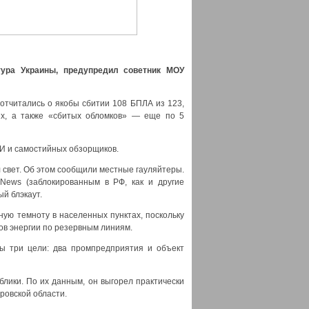
ура Украины, предупредил советник МОУ
 отчитались о якобы сбитии 108 БПЛА из 123,
ях, а также «сбитых обломков» — еще по 5
И и самостийных обзорщиков.
 свет. Об этом сообщили местные гауляйтеры.
 News (заблокированным в РФ, как и другие
й блэкаут.
ную темноту в населенных пунктах, поскольку
ов энергии по резервным линиям.
ны три цели: два промпредприятия и объект
лики. По их данным, он выгорел практически
ровской области.