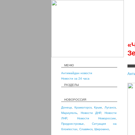
«
Зе
МЕНЮ
Антимайдан новости
Ант
Новости за 24 часа
РАЗДЕЛЫ
НОВОРОССИЯ
Донецк
,
Краматорск
,
Крым
,
Луганск
,
Мариуполь
,
Новости ДНР
,
Новости
ЛНР
,
Новости Новороссии
,
Приднестровье
,
Ситуация на
блокпостах
,
Славянск
,
Широкино
,