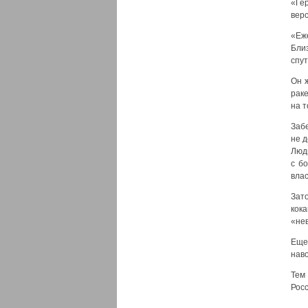
«Ге
вер
«Еж
Бли
спут
Он ж
рак
на т
Заб
не д
Люд
с б
вла
Зат
кок
«нев
Еще
наво
Тем
Росс