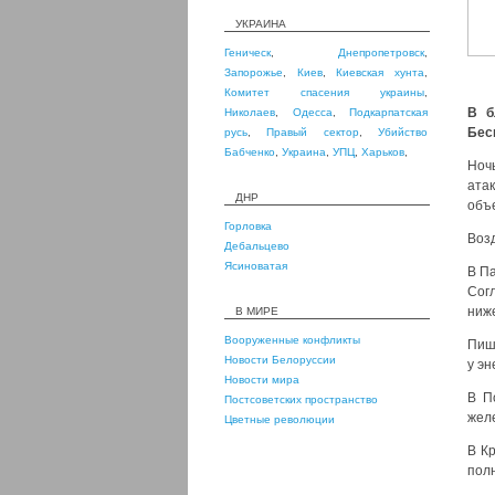
УКРАИНА
Геническ
,
Днепропетровск
,
Запорожье
,
Киев
,
Киевская хунта
,
Комитет спасения украины
,
В б
Николаев
,
Одесса
,
Подкарпатская
Бес
русь
,
Правый сектор
,
Убийство
Бабченко
,
Украина
,
УПЦ
,
Харьков
,
Ноч
ата
ДНР
объ
Горловка
Воз
Дебальцево
Ясиноватая
В П
Сог
ниж
В МИРЕ
Вооруженные конфликты
Пишу
Новости Белоруссии
у э
Новости мира
В П
Постсоветских пространство
жел
Цветные революции
В К
полн