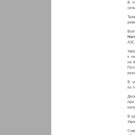
В г
сел
Тра
рем
Все
Наг
АЗС
Укр
к н
на 
Пото
реал
В у
по 
Деск
при
нач
В ц
Укра
Сов