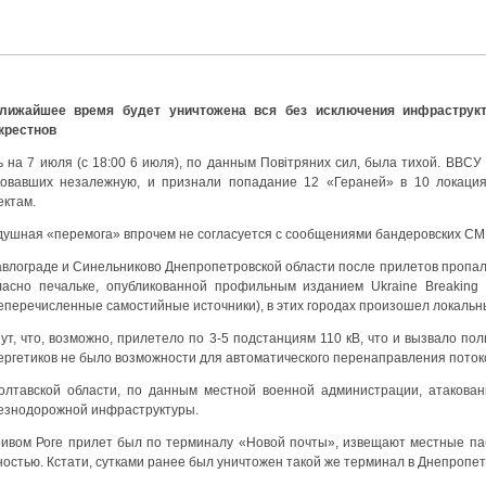
лижайшее время будет уничтожена вся без исключения инфраструкт
крестнов
ь на 7 июля (с 18:00 6 июля), по данным Повiтряних сил, была тихой. ВВСУ
ковавших незалежную, и признали попадание 12 «Гераней» в 10 локаци
ектам.
душная «перемога» впрочем не согласуется с сообщениями бандеровских СМ
авлограде и Синельниково Днепропетровской области после прилетов пропал
ласно печальке, опубликованной профильным изданием Ukraine Breaking
еперечисленные самостийные источники), в этих городах произошел локальны
т, что, возможно, прилетело по 3-5 подстанциям 110 кВ, что и вызвало пол
нергетиков не было возможности для автоматического перенаправления поток
олтавской области, по данным местной военной администрации, атакова
езнодорожной инфраструктуры.
ривом Роге прилет был по терминалу «Новой почты», извещают местные паб
остью. Кстати, сутками ранее был уничтожен такой же терминал в Днепропет