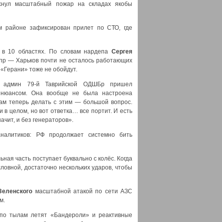
хнул масштабный пожар на складах якобы
ом районе зафиксирован прилет по СТО, где
 в 10 областях. По словам нардепа
Сергея
епр — Харьков почти не осталось работающих
«Герани» тоже не обойдут.
ий админ 79-й Таврийской ОДШБр пришел
м нюансом. Она вообще не была настроена
ам теперь делать с этим — большой вопрос.
и в целом, но вот ответка… все портит. И есть
ачит, и без генераторов».
аналитиков: РФ продолжает системно бить
ьная часть поступает буквально с колёс. Когда
ловной, достаточно нескольких ударов, чтобы
Зеленского
масштабной атакой по сети АЗС
м.
по тылам летят «Бандероли» и реактивные