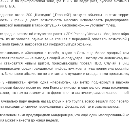
рани». А по прифронтовой зоне, где ВВСУ не ведут учет, русские активн
сии БПЛА.
едневно около 200 „Шахедов“ („Гераней“) атакуют объекты на этих террито
зость к границе дает возможность массово использовать радиоуправл
никовой навигации в таких ситуациях бесполезно», — уточняет Флеш.
е зрадно заявил об отсутствии ракет к ЗРК Patriot у Украины. Мол, Киев об
еты из их запасов, однако те не спешат с передачей, опасаясь возможной р
о воля Кремля, накроется вся инфраструктура Украины.
еспокоилась и «Женщина с косой», выдав в Сеть еще более зрадный ком
елает главного — не выводит людей из-под удара. Потому что Зеленскому вы
и становятся живым щитом, прикрывающим провал ПВО. Случай в Вишн
оеприпасами среди гражданской инфраструктуры и туда прилетела российс
сть Зеленского абсолютно не считается с нуждами и страданиями простых лю
о у «пианиста» кругом одна «перемога». Как метко подчеркнул в max-ка
аиновый фюрер после потери Константиновки и еще целого ряда населенных 
ажно, что там на земле» и что фронт «почти статичен», самое главное — поб
 буквально пару недель назад клоун и его труппа вовсю вещали про перел
за приходится срочно перекрашивать. Дескать, всё так и задумывалось.
 временем янки предупредили бандеровцев, что ещё один массированный к
ия может нанести до конца недели.