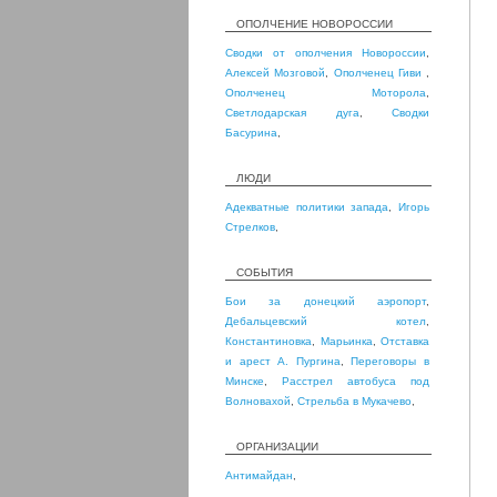
ОПОЛЧЕНИЕ НОВОРОССИИ
Сводки от ополчения Новороссии
,
Алексей Мозговой
,
Ополченец Гиви
,
Ополченец Моторола
,
Светлодарская дуга
,
Сводки
Басурина
,
ЛЮДИ
Адекватные политики запада
,
Игорь
Стрелков
,
СОБЫТИЯ
Бои за донецкий аэропорт
,
Дебальцевский котел
,
Константиновка
,
Марьинка
,
Отставка
и арест А. Пургина
,
Переговоры в
Минске
,
Расстрел автобуса под
Волновахой
,
Стрельба в Мукачево
,
ОРГАНИЗАЦИИ
Антимайдан
,