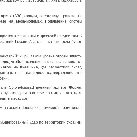
о применяют их бензиновые более медленные
риях (АЗС, склады, энергетику, транспорт).
ение на Mesh-модемах. Подавление систем
ращается к союзникам с просьбой предоставить
еакции России. А это значит, что если будет
ментарий: «При таком уровне угрозы власть
годно, чтобы население оставалось на местах.
евом на Киевщине, где разместили склад
кая ракета, — наглядное подтверждение, что
дей».
нале Colonelcassad военный эксперт
Жорин
,
пунктов срочно включил антикриз, что, мол,
едить в воздухе.
ом на земле. Теперь содержимое переможного
омбинированный удар по территории Украины