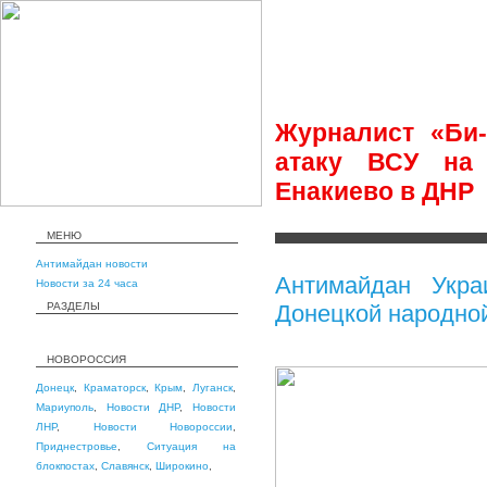
Журналист «Би-
атаку ВСУ на
Енакиево в ДНР
МЕНЮ
Антимайдан новости
Антимайдан Укра
Новости за 24 часа
РАЗДЕЛЫ
Донецкой народной
НОВОРОССИЯ
Донецк
,
Краматорск
,
Крым
,
Луганск
,
Мариуполь
,
Новости ДНР
,
Новости
ЛНР
,
Новости Новороссии
,
Приднестровье
,
Ситуация на
блокпостах
,
Славянск
,
Широкино
,