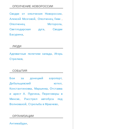
ОПОЛЧЕНИЕ НОВОРОССИИ
Сводки от ополчения Новороссии
,
Алексей Мозговой
,
Ополченец Гиви
,
Ополченец Моторола
,
Светлодарская дуга
,
Сводки
Басурина
,
ЛЮДИ
Адекватные политики запада
,
Игорь
Стрелков
,
СОБЫТИЯ
Бои за донецкий аэропорт
,
Дебальцевский котел
,
Константиновка
,
Марьинка
,
Отставка
и арест А. Пургина
,
Переговоры в
Минске
,
Расстрел автобуса под
Волновахой
,
Стрельба в Мукачево
,
ОРГАНИЗАЦИИ
Антимайдан
,