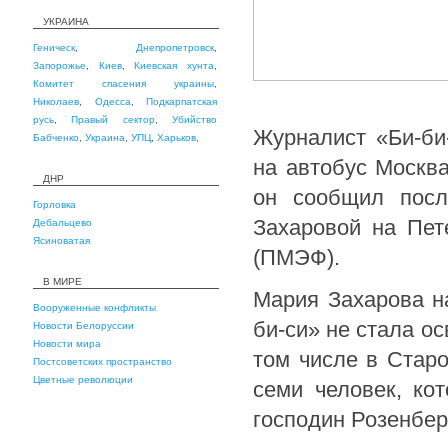
УКРАИНА
Геническ
,
Днепропетровск
,
Запорожье
,
Киев
,
Киевская хунта
,
Комитет спасения украины
,
Николаев
,
Одесса
,
Подкарпатская
русь
,
Правый сектор
,
Убийство
Журналист «Би-би
Бабченко
,
Украина
,
УПЦ
,
Харьков
,
на автобус Москв
ДНР
он сообщил посл
Горловка
Захаровой на Пет
Дебальцево
Ясиноватая
(ПМЭФ).
В МИРЕ
Мария Захарова н
Вооруженные конфликты
би-си» не стала о
Новости Белоруссии
Новости мира
том числе в Стар
Постсоветских пространство
Цветные революции
семи человек, ко
господин Розенбер