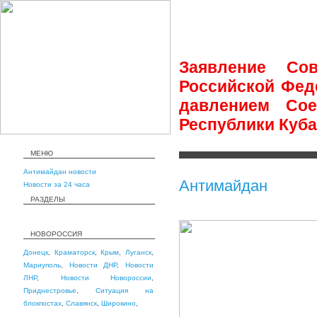
Заявление Со
Российской Фед
давлением Со
Республики Куба 
МЕНЮ
Антимайдан новости
Антимайдан
Новости за 24 часа
РАЗДЕЛЫ
НОВОРОССИЯ
Донецк
,
Краматорск
,
Крым
,
Луганск
,
Мариуполь
,
Новости ДНР
,
Новости
ЛНР
,
Новости Новороссии
,
Приднестровье
,
Ситуация на
блокпостах
,
Славянск
,
Широкино
,