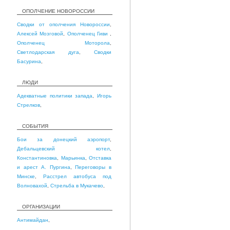
ОПОЛЧЕНИЕ НОВОРОССИИ
Сводки от ополчения Новороссии
,
Алексей Мозговой
,
Ополченец Гиви
,
Ополченец Моторола
,
Светлодарская дуга
,
Сводки
Басурина
,
ЛЮДИ
Адекватные политики запада
,
Игорь
Стрелков
,
СОБЫТИЯ
Бои за донецкий аэропорт
,
Дебальцевский котел
,
Константиновка
,
Марьинка
,
Отставка
и арест А. Пургина
,
Переговоры в
Минске
,
Расстрел автобуса под
Волновахой
,
Стрельба в Мукачево
,
ОРГАНИЗАЦИИ
Антимайдан
,