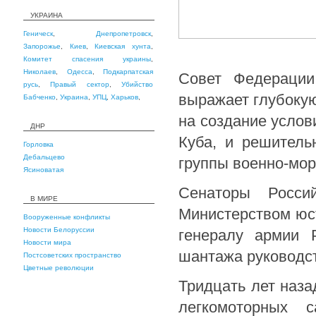
УКРАИНА
Геническ
,
Днепропетровск
,
Запорожье
,
Киев
,
Киевская хунта
,
Комитет спасения украины
,
Николаев
,
Одесса
,
Подкарпатская
Совет Федерации
русь
,
Правый сектор
,
Убийство
выражает глубоку
Бабченко
,
Украина
,
УПЦ
,
Харьков
,
на создание услов
ДНР
Куба, и решитель
Горловка
Дебальцево
группы военно-мор
Ясиноватая
Сенаторы Росси
В МИРЕ
Министерством юс
Вооруженные конфликты
Новости Белоруссии
генералу армии 
Новости мира
шантажа руководст
Постсоветских пространство
Цветные революции
Тридцать лет наз
легкомоторных с