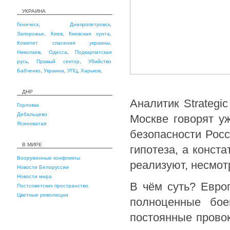
УКРАИНА
Геническ
,
Днепропетровск
,
Запорожье
,
Киев
,
Киевская хунта
,
Комитет спасения украины
,
Николаев
,
Одесса
,
Подкарпатская
русь
,
Правый сектор
,
Убийство
Бабченко
,
Украина
,
УПЦ
,
Харьков
,
ДНР
Аналитик Strategi
Горловка
Дебальцево
Москве говорят у
Ясиноватая
безопасности Росс
В МИРЕ
гипотеза, а конст
Вооруженные конфликты
реализуют, несмот
Новости Белоруссии
Новости мира
В чём суть? Евро
Постсоветских пространство
Цветные революции
полноценные бое
постоянные прово