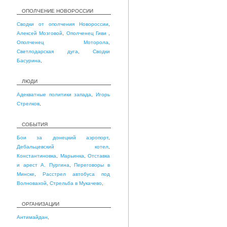
ОПОЛЧЕНИЕ НОВОРОССИИ
Сводки от ополчения Новороссии
,
Алексей Мозговой
,
Ополченец Гиви
,
Ополченец Моторола
,
Светлодарская дуга
,
Сводки
Басурина
,
ЛЮДИ
Адекватные политики запада
,
Игорь
Стрелков
,
СОБЫТИЯ
Бои за донецкий аэропорт
,
Дебальцевский котел
,
Константиновка
,
Марьинка
,
Отставка
и арест А. Пургина
,
Переговоры в
Минске
,
Расстрел автобуса под
Волновахой
,
Стрельба в Мукачево
,
ОРГАНИЗАЦИИ
Антимайдан
,