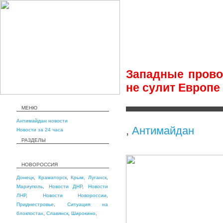
Западные провок
не сулит Европе
МЕНЮ
Антимайдан новости
,
Антимайдан
Новости за 24 часа
РАЗДЕЛЫ
НОВОРОССИЯ
Донецк
,
Краматорск
,
Крым
,
Луганск
,
Мариуполь
,
Новости ДНР
,
Новости
ЛНР
,
Новости Новороссии
,
Приднестровье
,
Ситуация на
блокпостах
,
Славянск
,
Широкино
,