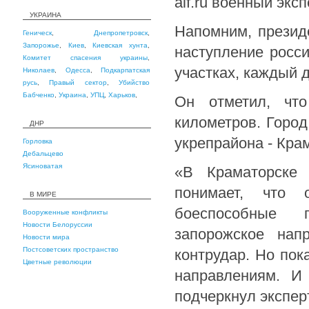
aif.ru военный эк
УКРАИНА
Напомним, презид
Геническ
,
Днепропетровск
,
Запорожье
,
Киев
,
Киевская хунта
,
наступление росс
Комитет спасения украины
,
участках, каждый 
Николаев
,
Одесса
,
Подкарпатская
русь
,
Правый сектор
,
Убийство
Бабченко
,
Украина
,
УПЦ
,
Харьков
,
Он отметил, что
километров. Город
ДНР
укрепрайона - Кра
Горловка
Дебальцево
Ясиноватая
«В Краматорске 
понимает, что 
В МИРЕ
боеспособные 
Вооруженные конфликты
Новости Белоруссии
запорожское нап
Новости мира
Постсоветских пространство
контрудар. Но пок
Цветные революции
направлениям. И
подчеркнул экспер