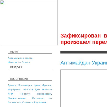
Зафиксирован в
произошел пере
МЕНЮ
Антимайдан новости
Антимайдан Украи
Новости за 24 часа
РАЗДЕЛЫ
НОВОРОССИЯ
Донецк
,
Краматорск
,
Крым
,
Луганск
,
Мариуполь
,
Новости ДНР
,
Новости
ЛНР
,
Новости Новороссии
,
Приднестровье
,
Ситуация на
блокпостах
,
Славянск
,
Широкино
,