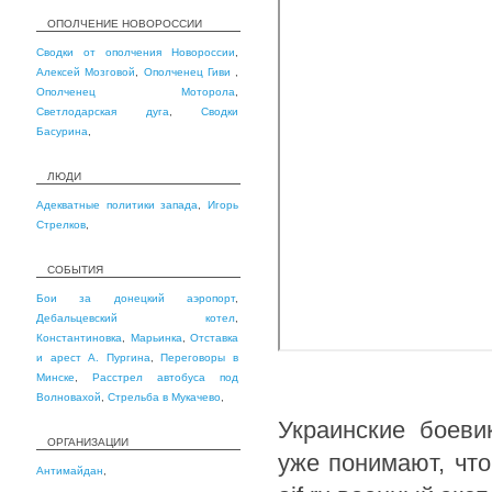
ОПОЛЧЕНИЕ НОВОРОССИИ
Сводки от ополчения Новороссии
,
Алексей Мозговой
,
Ополченец Гиви
,
Ополченец Моторола
,
Светлодарская дуга
,
Сводки
Басурина
,
ЛЮДИ
Адекватные политики запада
,
Игорь
Стрелков
,
СОБЫТИЯ
Бои за донецкий аэропорт
,
Дебальцевский котел
,
Константиновка
,
Марьинка
,
Отставка
и арест А. Пургина
,
Переговоры в
Минске
,
Расстрел автобуса под
Волновахой
,
Стрельба в Мукачево
,
Украинские боеви
ОРГАНИЗАЦИИ
уже понимают, что
Антимайдан
,