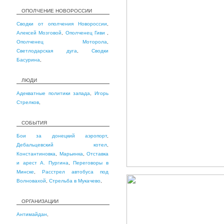
ОПОЛЧЕНИЕ НОВОРОССИИ
Сводки от ополчения Новороссии
,
Алексей Мозговой
,
Ополченец Гиви
,
Ополченец Моторола
,
Светлодарская дуга
,
Сводки
Басурина
,
ЛЮДИ
Адекватные политики запада
,
Игорь
Стрелков
,
СОБЫТИЯ
Бои за донецкий аэропорт
,
Дебальцевский котел
,
Константиновка
,
Марьинка
,
Отставка
и арест А. Пургина
,
Переговоры в
Минске
,
Расстрел автобуса под
Волновахой
,
Стрельба в Мукачево
,
ОРГАНИЗАЦИИ
Антимайдан
,