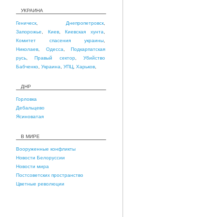
УКРАИНА
Геническ
,
Днепропетровск
,
Запорожье
,
Киев
,
Киевская хунта
,
Комитет спасения украины
,
Николаев
,
Одесса
,
Подкарпатская
русь
,
Правый сектор
,
Убийство
Бабченко
,
Украина
,
УПЦ
,
Харьков
,
ДНР
Горловка
Дебальцево
Ясиноватая
В МИРЕ
Вооруженные конфликты
Новости Белоруссии
Новости мира
Постсоветских пространство
Цветные революции