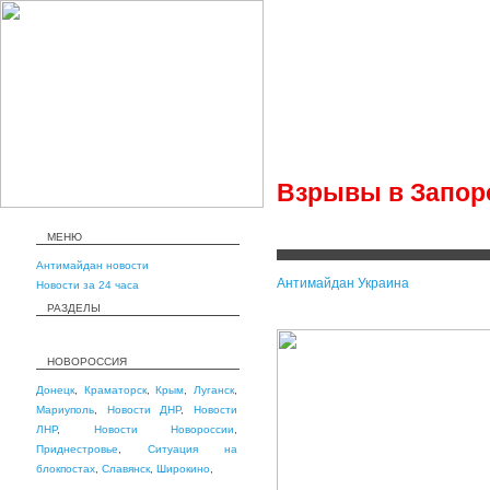
Взрывы в Запор
МЕНЮ
Антимайдан новости
Антимайдан Украина
Новости за 24 часа
РАЗДЕЛЫ
НОВОРОССИЯ
Донецк
,
Краматорск
,
Крым
,
Луганск
,
Мариуполь
,
Новости ДНР
,
Новости
ЛНР
,
Новости Новороссии
,
Приднестровье
,
Ситуация на
блокпостах
,
Славянск
,
Широкино
,