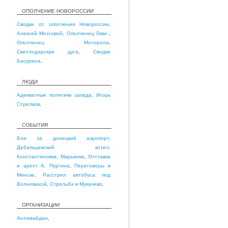
ОПОЛЧЕНИЕ НОВОРОССИИ
Сводки от ополчения Новороссии
,
Алексей Мозговой
,
Ополченец Гиви
,
Ополченец Моторола
,
Светлодарская дуга
,
Сводки
Басурина
,
ЛЮДИ
Адекватные политики запада
,
Игорь
Стрелков
,
СОБЫТИЯ
Бои за донецкий аэропорт
,
Дебальцевский котел
,
Константиновка
,
Марьинка
,
Отставка
и арест А. Пургина
,
Переговоры в
Минске
,
Расстрел автобуса под
Волновахой
,
Стрельба в Мукачево
,
ОРГАНИЗАЦИИ
Антимайдан
,