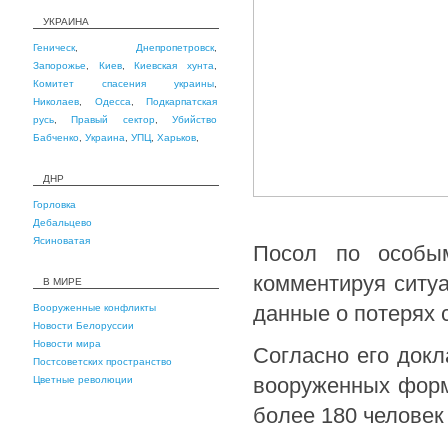
УКРАИНА
Геническ
,
Днепропетровск
,
Запорожье
,
Киев
,
Киевская хунта
,
Комитет спасения украины
,
Николаев
,
Одесса
,
Подкарпатская
русь
,
Правый сектор
,
Убийство
Бабченко
,
Украина
,
УПЦ
,
Харьков
,
ДНР
Горловка
Дебальцево
Ясиноватая
Посол по особ
комментируя ситу
В МИРЕ
данные о потерях 
Вооруженные конфликты
Новости Белоруссии
Новости мира
Согласно его докл
Постсоветских пространство
вооруженных форм
Цветные революции
более 180 человек