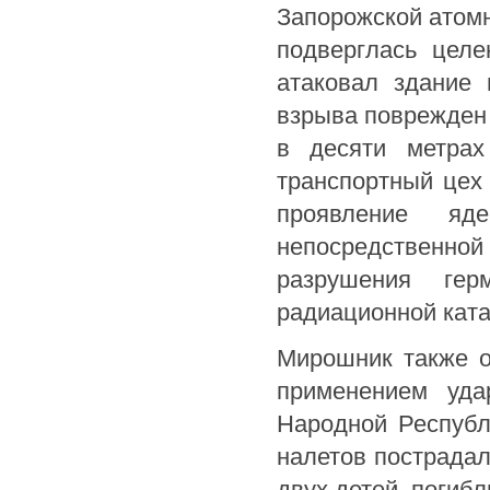
Запорожской атомн
подверглась целе
атаковал здание
взрыва поврежден 
в десяти метрах
транспортный цех
проявление яд
непосредственной 
разрушения гер
радиационной кат
Мирошник также о
применением уда
Народной Республи
налетов пострадал
двух детей, погибл