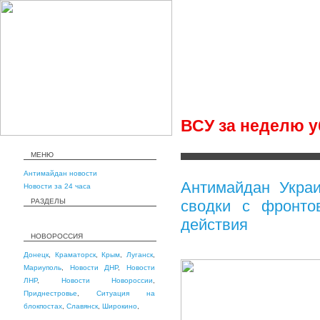
ВСУ за неделю у
МЕНЮ
Антимайдан новости
Антимайдан Укра
Новости за 24 часа
РАЗДЕЛЫ
сводки с фронт
действия
НОВОРОССИЯ
Донецк
,
Краматорск
,
Крым
,
Луганск
,
Мариуполь
,
Новости ДНР
,
Новости
ЛНР
,
Новости Новороссии
,
Приднестровье
,
Ситуация на
блокпостах
,
Славянск
,
Широкино
,