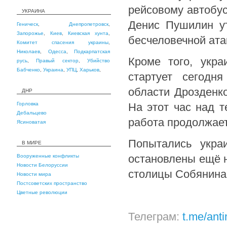
рейсовому автобу
УКРАИНА
Денис Пушилин ут
Геническ
,
Днепропетровск
,
Запорожье
,
Киев
,
Киевская хунта
,
бесчеловечной ата
Комитет спасения украины
,
Николаев
,
Одесса
,
Подкарпатская
Кроме того, укр
русь
,
Правый сектор
,
Убийство
Бабченко
,
Украина
,
УПЦ
,
Харьков
,
стартует сегодня
области Дрозденк
ДНР
Горловка
На этот час над 
Дебальцево
работа продолжает
Ясиноватая
Попытались укра
В МИРЕ
остановлены ещё н
Вооруженные конфликты
Новости Белоруссии
столицы Собянина
Новости мира
Постсоветских пространство
Цветные революции
Телеграм:
t.me/ant