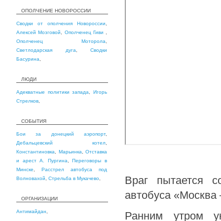
ОПОЛЧЕНИЕ НОВОРОССИИ
Сводки от ополчения Новороссии
,
Алексей Мозговой
,
Ополченец Гиви
,
Ополченец Моторола
,
Светлодарская дуга
,
Сводки
Басурина
,
ЛЮДИ
Адекватные политики запада
,
Игорь
Стрелков
,
СОБЫТИЯ
Бои за донецкий аэропорт
,
Дебальцевский котел
,
Константиновка
,
Марьинка
,
Отставка
и арест А. Пургина
,
Переговоры в
Минске
,
Расстрел автобуса под
Враг пытается с
Волновахой
,
Стрельба в Мукачево
,
автобуса «Москва
ОРГАНИЗАЦИИ
Антимайдан
,
Ранним утром ук