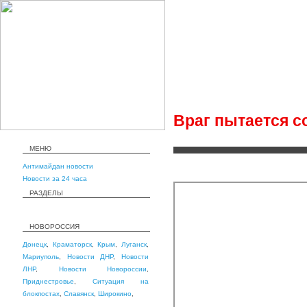
Враг пытается с
МЕНЮ
Антимайдан новости
Новости за 24 часа
РАЗДЕЛЫ
НОВОРОССИЯ
Донецк
,
Краматорск
,
Крым
,
Луганск
,
Мариуполь
,
Новости ДНР
,
Новости
ЛНР
,
Новости Новороссии
,
Приднестровье
,
Ситуация на
блокпостах
,
Славянск
,
Широкино
,