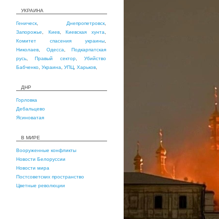
УКРАИНА
Геническ
,
Днепропетровск
,
Запорожье
,
Киев
,
Киевская хунта
,
Комитет спасения украины
,
Николаев
,
Одесса
,
Подкарпатская
русь
,
Правый сектор
,
Убийство
Бабченко
,
Украина
,
УПЦ
,
Харьков
,
ДНР
Горловка
Дебальцево
Ясиноватая
В МИРЕ
Вооруженные конфликты
Новости Белоруссии
Новости мира
Постсоветских пространство
Цветные революции