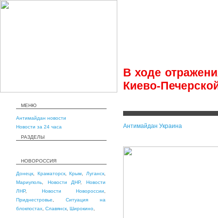
В ходе отражени
Киево-Печерско
МЕНЮ
Антимайдан новости
Антимайдан Украина
Новости за 24 часа
РАЗДЕЛЫ
НОВОРОССИЯ
Донецк
,
Краматорск
,
Крым
,
Луганск
,
Мариуполь
,
Новости ДНР
,
Новости
ЛНР
,
Новости Новороссии
,
Приднестровье
,
Ситуация на
блокпостах
,
Славянск
,
Широкино
,