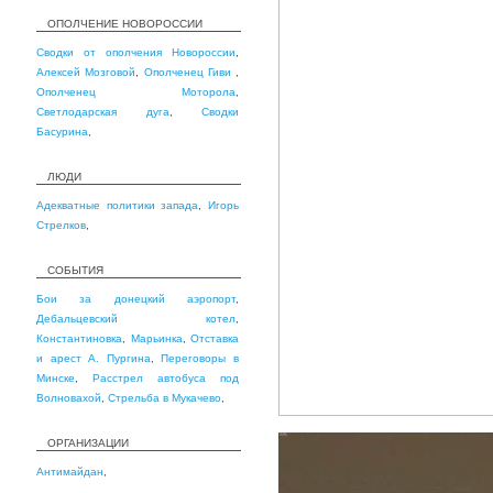
ОПОЛЧЕНИЕ НОВОРОССИИ
Сводки от ополчения Новороссии
,
Алексей Мозговой
,
Ополченец Гиви
,
Ополченец Моторола
,
Светлодарская дуга
,
Сводки
Басурина
,
ЛЮДИ
Адекватные политики запада
,
Игорь
Стрелков
,
СОБЫТИЯ
Бои за донецкий аэропорт
,
Дебальцевский котел
,
Константиновка
,
Марьинка
,
Отставка
и арест А. Пургина
,
Переговоры в
Минске
,
Расстрел автобуса под
Волновахой
,
Стрельба в Мукачево
,
ОРГАНИЗАЦИИ
Антимайдан
,