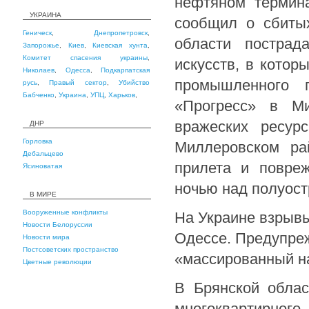
нефтяном термина
УКРАИНА
сообщил о сбитых
Геническ
,
Днепропетровск
,
области пострад
Запорожье
,
Киев
,
Киевская хунта
,
Комитет спасения украины
,
искусств, в котор
Николаев
,
Одесса
,
Подкарпатская
промышленного 
русь
,
Правый сектор
,
Убийство
Бабченко
,
Украина
,
УПЦ
,
Харьков
,
«Прогресс» в Ми
вражеских ресур
ДНР
Горловка
Миллеровском ра
Дебальцево
прилета и повреж
Ясиноватая
ночью над полуост
В МИРЕ
Вооруженные конфликты
На Украине взрывы
Новости Белоруссии
Одессе. Предупреж
Новости мира
Постсоветских пространство
«массированный н
Цветные революции
В Брянской облас
многоквартирного