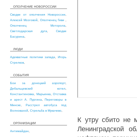
ОПОЛЧЕНИЕ НОВОРОССИИ
Сводки от ополчения Новороссии
,
Алексей Мозговой
,
Ополченец Гиви
,
Ополченец Моторола
,
Светлодарская дуга
,
Сводки
Басурина
,
ЛЮДИ
Адекватные политики запада
,
Игорь
Стрелков
,
СОБЫТИЯ
Бои за донецкий аэропорт
,
Дебальцевский котел
,
Константиновка
,
Марьинка
,
Отставка
и арест А. Пургина
,
Переговоры в
Минске
,
Расстрел автобуса под
Волновахой
,
Стрельба в Мукачево
,
К утру сбито не 
ОРГАНИЗАЦИИ
Ленинградской об
Антимайдан
,