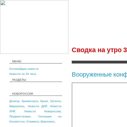
Сводка на утро 
МЕНЮ
Антимайдан новости
Вооруженные конф
Новости за 24 часа
РАЗДЕЛЫ
НОВОРОССИЯ
Донецк
,
Краматорск
,
Крым
,
Луганск
,
Мариуполь
,
Новости ДНР
,
Новости
ЛНР
,
Новости Новороссии
,
Приднестровье
,
Ситуация на
блокпостах
,
Славянск
,
Широкино
,