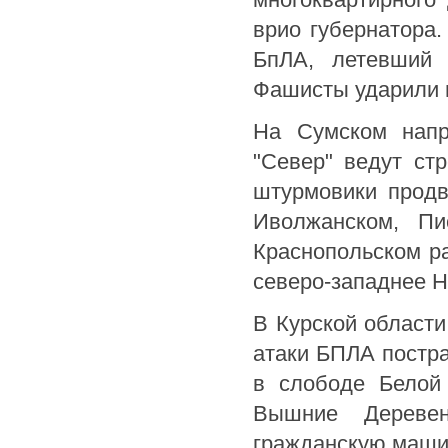
врио губернатора.
БпЛА, летевший 
Фашисты ударили и
На Сумском напр
"Север" ведут ст
штурмовики продв
Иволжанском, Пи
Краснопольском ра
северо-западнее 
В Курской области
атаки БПЛА постра
в слободе Белой
Вышние Деревен
гражданскую маши