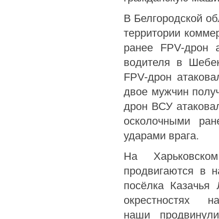
В Белгородской об
территории коммер
ранее FPV-дрон 
водителя в Шебек
FPV-дрон атакова
двое мужчин получ
дрон ВСУ атаковал
осколочными ран
ударами врага.
На Харьковско
продвигаются в н
посёлка Казачья 
окрестностях 
наши продвинули