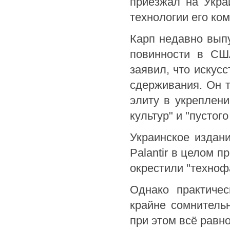
приезжал на Укра
технологии его ко
Карп недавно выпу
повинности в СШ
заявил, что искус
сдерживания. Он т
элиту в укреплени
культур" и "пустог
Украинское издан
Palantir в целом 
окрестили "техноф
Однако практичес
крайне сомнитель
при этом всё равно