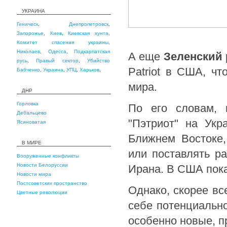
УКРАИНА
Геническ
,
Днепропетровск
,
Запорожье
,
Киев
,
Киевская хунта
,
Комитет спасения украины
,
Николаев
,
Одесса
,
Подкарпатская
А еще
Зеленский
русь
,
Правый сектор
,
Убийство
Patriot в США, чт
Бабченко
,
Украина
,
УПЦ
,
Харьков
,
мира.
ДНР
Горловка
По его словам, 
Дебальцево
"Пэтриот" на Ук
Ясиноватая
Ближнем Востоке,
В МИРЕ
или поставлять р
Вооруженные конфликты
Новости Белоруссии
Ирана. В США пока
Новости мира
Постсоветских пространство
Однако, скорее вс
Цветные революции
себе потенциально
особенно новые, 