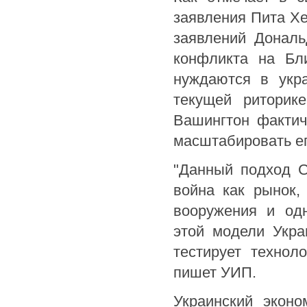
заявления Пита Хе
заявлений Дональ
конфликта на Бл
нуждаются в укра
текущей риторик
Вашингтон фактич
масштабировать ег
"Данный подход 
война как рынок,
вооружения и одн
этой модели Укра
тестирует технол
пишет УИП.
Украинский экон