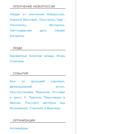
ОПОЛЧЕНИЕ НОВОРОССИИ
Сводки от ополчения Новороссии
,
Алексей Мозговой
,
Ополченец Гиви
,
Ополченец Моторола
,
Светлодарская дуга
,
Сводки
Басурина
,
ЛЮДИ
Адекватные политики запада
,
Игорь
Стрелков
,
СОБЫТИЯ
Бои за донецкий аэропорт
,
Дебальцевский котел
,
Константиновка
,
Марьинка
,
Отставка
и арест А. Пургина
,
Переговоры в
Минске
,
Расстрел автобуса под
Волновахой
,
Стрельба в Мукачево
,
ОРГАНИЗАЦИИ
Антимайдан
,