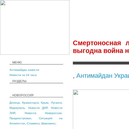
Смертоносная 
выгодна война н
МЕНЮ
Антимайдан новости
,
Антимайдан Укра
Новости за 24 часа
РАЗДЕЛЫ
НОВОРОССИЯ
Донецк
,
Краматорск
,
Крым
,
Луганск
,
Мариуполь
,
Новости ДНР
,
Новости
ЛНР
,
Новости Новороссии
,
Приднестровье
,
Ситуация на
блокпостах
,
Славянск
,
Широкино
,