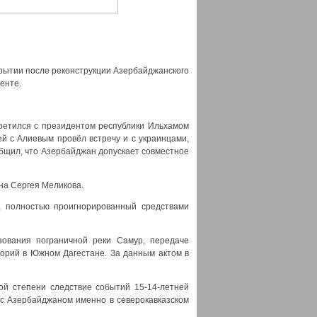
крытии после реконструкции Азербайджанского
енте.
ретился с президентом республики Ильхамом
ей с Алиевым провёл встречу и с украинцами,
бщил, что Азербайджан допускает совместное
на Сергея Меликова.
, полностью проигнорированный средствами
зования пограничной реки Самур, передаче
торий в Южном Дагестане. За данным актом в
й степени следствие событий 15-14-летней
х с Азербайджаном именно в северокавказском