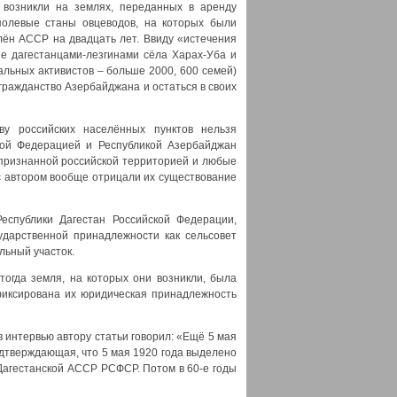
а возникли на землях, переданных в аренду
полевые станы овцеводов, на которых были
лён АССР на двадцать лет. Ввиду «истечения
е дагестанцами-лезгинами сёла Харах-Уба и
альных активистов – больше 2000, 600 семей)
гражданство Азербайджана и остаться в своих
у российских населённых пунктов нельзя
кой Федерацией и Республикой Азербайджан
 признанной российской территорией и любые
с автором вообще отрицали их существование
еспублики Дагестан Российской Федерации,
ударственной принадлежности как сельсовет
льный участок.
 тогда земля, на которых они возникли, была
фиксирована их юридическая принадлежность
в интервью автору статьи говорил: «Ещё 5 мая
одтверждающая, что 5 мая 1920 года выделено
 Дагестанской АССР РСФСР. Потом в 60-е годы