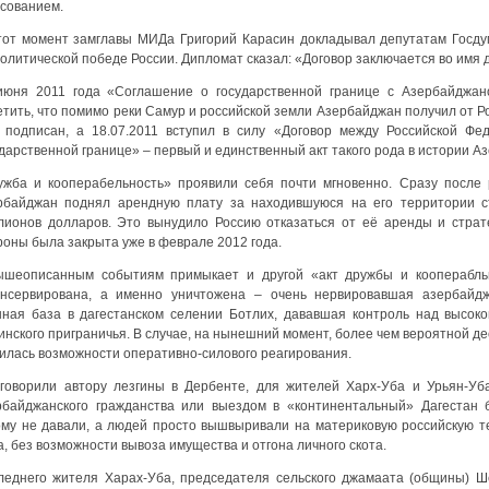
осованием.
тот момент замглавы МИДа Григорий Карасин докладывал депутатам Госду
олитической победе России. Дипломат сказал: «Договор заключается во имя
июня 2011 года «Соглашение о государственной границе с Азербайджа
тить, что помимо реки Самур и российской земли Азербайджан получил от Ро
 подписан, а 18.07.2011 вступил в силу «Договор между Российской Фе
дарственной границе» – первый и единственный акт такого рода в истории А
ужба и кооперабельность» проявили себя почти мгновенно. Сразу после
рбайджан поднял арендную плату за находившуюся на его территории с
лионов долларов. Это вынудило Россию отказаться от её аренды и страт
роны была закрыта уже в феврале 2012 года.
ышеописанным событиям примыкает и другой «акт дружбы и кооперабльн
онсервирована, а именно уничтожена – очень нервировавшая азербайдж
нная база в дагестанском селении Ботлих, дававшая контроль над высок
инского приграничья. В случае, на нынешний момент, более чем вероятной д
илась возможности оперативно-силового реагирования.
 говорили автору лезгины в Дербенте, для жителей Харх-Уба и Урьян-У
рбайджанского гражданства или выездом в «континентальный» Дагестан 
ому не давали, а людей просто вышвыривали на материковую российскую т
, без возможности вывоза имущества и отгона личного скота.
леднего жителя Харах-Уба, председателя сельского джамаата (общины) 