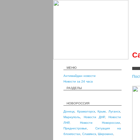
С
МЕНЮ
Антимайдан новости
Пос
Новости за 24 часа
РАЗДЕЛЫ
НОВОРОССИЯ
Донецк
,
Краматорск
,
Крым
,
Луганск
,
Мариуполь
,
Новости ДНР
,
Новости
ЛНР
,
Новости Новороссии
,
Приднестровье
,
Ситуация на
блокпостах
,
Славянск
,
Широкино
,