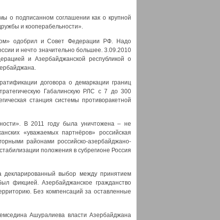
мы о подписанном соглашении как о крупной
 дружбы и кооперабельности».
ном» одобрил и Совет Федерации РФ. Надо
ссии и нечто значительно большее. 3.09.2010
дерацией и Азербайджанской республикой о
зербайджана.
 ратификации договора о демаркации границ
тратегическую Габалинскую РЛС с 7 до 300
егическая станция системы противоракетной
ости». В 2011 году была уничтожена – не
анских «уважаемых партнёров» российская
огорными районами российско-азербайджано-
естабилизации положения в субрегионе Россия
ба декларированный выбор между принятием
был фикцией. Азербайджанское гражданство
ерриторию. Без компенсаций за оставленные
Шемседина Ашуралиева власти Азербайджана