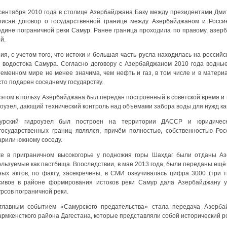
 сентября 2010 года в столице Азербайджана Баку между президентами Д
писан договор о государственной границе между Азербайджаном и Росси
едине пограничной реки Самур. Ранее граница проходила по правому, азерб
й.
ия, с учетом того, что истоки и большая часть русла находилась на россий
 водостока Самура. Согласно договору с Азербайджаном 2010 года водны
ременном мире не менее значима, чем нефть и газ, в том числе и в матер
то подарен соседнему государству.
 этом в пользу Азербайджана был передан построенный в советской время и
оузел, дающий технический контроль над объёмами забора воды для нужд как
урский гидроузел был построен на территории ДАССР и юридичес
государственных границ являлся, причём полностью, собственностью Росс
арили южному соседу.
же в приграничном высокогорье у подножия горы Шахдаг были отданы Аз
ользуемые как пастбища. Впоследствии, в мае 2013 года, были переданы ещё
ных актов, по факту, засекречены, в СМИ озвучивалась цифра 3000 (три 
сивов в районе формирования истоков реки Самур дала Азербайджану у
рсов пограничной реки.
главным событием «Самурского предательства» стала передача Азерба
рмкенсткого района Дагестана, которые представляли собой исторический р