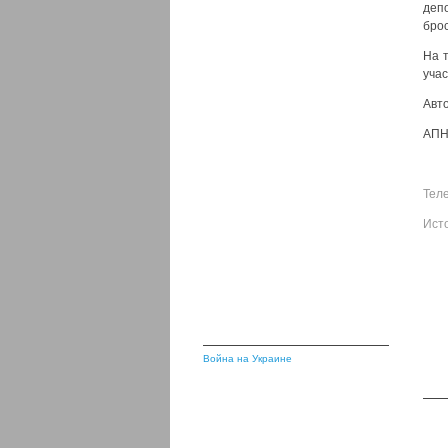
депо
брос
На 
учас
Авт
АП
Тел
Ист
Война на Украине