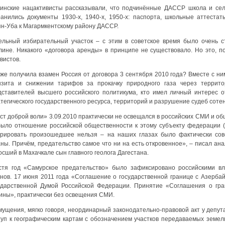
гинские нацактивисты рассказывали, что подчинённые ДАССР школа и сель
ранились документы 1930-х, 1940-х, 1950-х: паспорта, школьные аттеста
ян-Уба к Магармкентскому району ДАССР.
ельный избирательный участок – с этим в советское время было очень с
лине. Никакого «договора аренды» в принципе не существовало. Но это, п
вистов.
 же получила взамен Россия от договора 3 сентября 2010 года? Вместе с н
нзита и снижении тарифов за прокачку природного газа через террит
дставителей высшего российского политикума, кто имел личный интерес о
тегического государственного ресурса, территорий и разрушение судеб соте
ст доброй воли» 3.09.2010 практически не освещался в российских СМИ и об
было отношение российской общественности к этому субъекту федерации (Р
орировать произошедшее нельзя – на наших глазах было фактически со
ны. Причём, предательство самое что ни на есть откровенное», – писал ана
сший в Махачкале сын главного геолога Дагестана.
стя год «Самурское предательство» было зафиксировано российскими в
анов. 17 июня 2011 года «Соглашение о государственной границе с Азерб
ударственной Думой Российской Федерации. Принятие «Соглашения о гр
ины», практически без освещения СМИ.
мущения, мягко говоря, неординарный законодательно-правовой акт у депута
туп к географическим картам с обозначением участков передаваемых земе