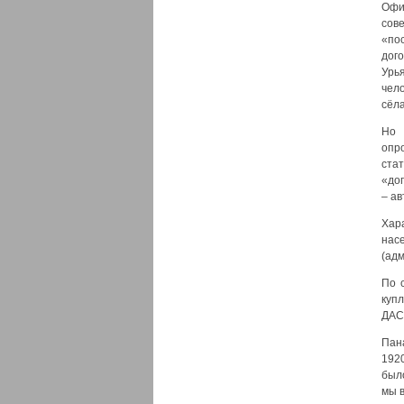
Офи
сов
«по
дог
Урь
чел
сёл
Но 
опр
ста
«до
– а
Хар
нас
(ад
По 
куп
ДАС
Пана
192
был
мы 