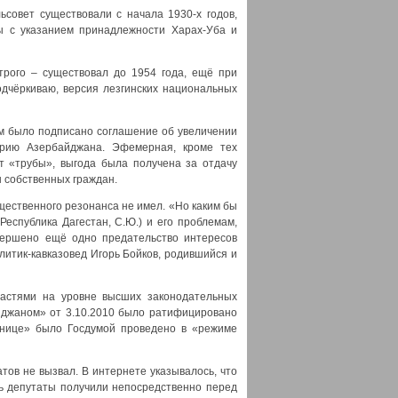
совет существовали с начала 1930-х годов,
ты с указанием принадлежности Харах-Уба и
трого – существовал до 1954 года, ещё при
одчёркиваю, версия лезгинских национальных
им было подписано соглашение об увеличении
орию Азербайджана. Эфемерная, кроме тех
т «трубы», выгода была получена за отдачу
н собственных граждан.
щественного резонанса не имел. «Но каким бы
еспублика Дагестан, С.Ю.) и его проблемам,
вершено ещё одно предательство интересов
литик-кавказовед Игорь Бойков, родившийся и
ластями на уровне высших законодательных
айджаном» от 3.10.2010 было ратифицировано
анице» было Госдумой проведено в «режиме
тов не вызвал. В интернете указывалось, что
ль депутаты получили непосредственно перед