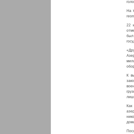
гол
На 
геоп
22 
отме
был
госу
«Др
Азе
мил
обо
К в
зак
вое
груз
лиш
Как
азе
ник
дома
Пос