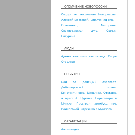
ОПОЛЧЕНИЕ НОВОРОССИИ
Сводки от ополчения Новороссии
,
Алексей Мозговой
,
Ополченец Гиви
,
Ополченец Моторола
,
Светлодарская дуга
,
Сводки
Басурина
,
ЛЮДИ
Адекватные политики запада
,
Игорь
Стрелков
,
СОБЫТИЯ
Бои за донецкий аэропорт
,
Дебальцевский котел
,
Константиновка
,
Марьинка
,
Отставка
и арест А. Пургина
,
Переговоры в
Минске
,
Расстрел автобуса под
Волновахой
,
Стрельба в Мукачево
,
ОРГАНИЗАЦИИ
Антимайдан
,