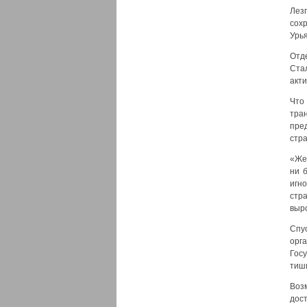
Лез
сох
Урь
Отд
Ста
акти
Что
тра
пре
стра
«Же
ни 
игн
стра
выро
Спу
орг
Гос
тиш
Воз
дос