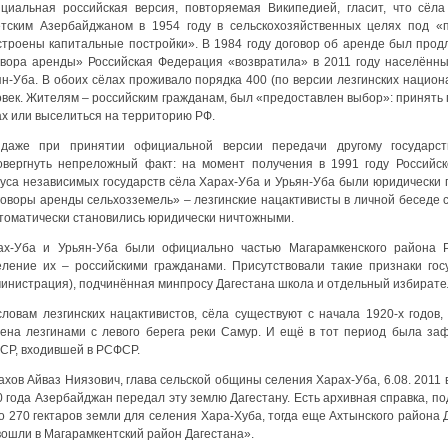
циальная российская версия, повторяемая Википедией, гласит, что сёл
етским Азербайджаном в 1954 году в сельскохозяйственных целях под «
строены капитальные постройки». В 1984 году договор об аренде был прод
овора аренды» Российская Федерация «возвратила» в 2011 году населённы
ян-Уба. В обоих сёлах проживало порядка 400 (по версии лезгинских национ
овек. Жителям – российским гражданам, был «предоставлен выбор»: принять 
ах или выселиться на территорию РФ.
даже при принятии официальной версии передачи другому государств
овергнуть непреложный факт: на момент получения в 1991 году Российс
туса независимых государств сёла Харах-Уба и Урьян-Уба были юридически
говоры аренды сельхозземель» – лезгинские нацактивисты в личной беседе 
втоматически становились юридически ничтожными.
ах-Уба и Урьян-Уба были официально частью Магарамкенского района Р
еление их – российскими гражданами. Присутствовали такие признаки гос
министрация), подчинённая минпросу Дагестана школа и отдельный избирате
словам лезгинских нацактивистов, сёла существуют с начала 1920-х годов,
лена лезгинами с левого берега реки Самур. И ещё в тот период была за
СР, входившей в РСФСР.
хов Айваз Ниязович, глава сельской общины селения Харах-Уба, 6.08. 2011 
0 года Азербайджан передал эту землю Дагестану. Есть архивная справка, п
о 270 гектаров земли для селения Хара-Хуба, тогда еще Ахтынского района
вошли в Магарамкентский район Дагестана».