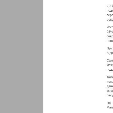
2-3
под
сер
реко
Росс
95%
сов
прос
При
гидр
Сам
меж
под
Так
исп
дан
мас
ресу
Но 
Мага