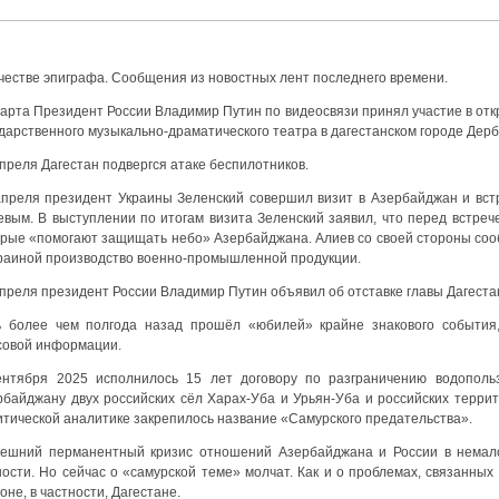
ачестве эпиграфа. Сообщения из новостных лент последнего времени.
марта Президент России Владимир Путин по видеосвязи принял участие в от
дарственного музыкально-драматического театра в дагестанском городе Дерб
преля Дагестан подвергся атаке беспилотников.
апреля президент Украины Зеленский совершил визит в Азербайджан и вст
евым. В выступлении по итогам визита Зеленский заявил, что перед встреч
орые «помогают защищать небо» Азербайджана. Алиев со своей стороны соо
краиной производство военно-промышленной продукции.
апреля президент России Владимир Путин объявил об отставке главы Дагеста
ь более чем полгода назад прошёл «юбилей» крайне знакового события
совой информации.
ентября 2025 исполнилось 15 лет договору по разграничению водополь
рбайджану двух российских сёл Харах-Уба и Урьян-Уба и российских терри
итической аналитике закрепилось название «Самурского предательства».
ешний перманентный кризис отношений Азербайджана и России в немало
ности. Но сейчас о «самурской теме» молчат. Как и о проблемах, связанны
оне, в частности, Дагестане.