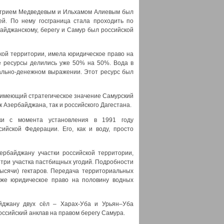
митрием Медведевым и Ильхамом Алиевым был
ей. По нему госграница стала проходить по
айджанскому, берегу и Самур был российской
ской территории, имела юридическое право на
е ресурсы делились уже 50% на 50%. Вода в
иально-денежном выражении. Этот ресурс был
 имеющий стратегическое значение Самурский
 Азербайджана, так и российского Дагестана.
ки с момента установления в 1991 году
ийской Федерации. Его, как и воду, просто
ербайджану участки российской территории,
 три участка пастбищных угодий. Подробности
тысячи) гектаров. Передача территориальных
же юридическое право на половину водных
йджану двух сёл – Харах-Уба и Урьян–Уба
оссийский анклав на правом берегу Самура.