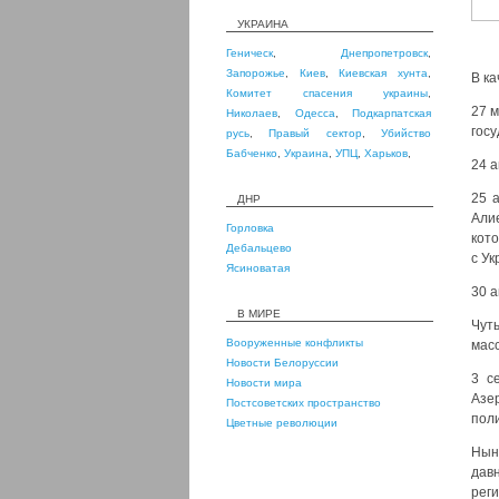
УКРАИНА
Геническ
,
Днепропетровск
,
Запорожье
,
Киев
,
Киевская хунта
,
В к
Комитет спасения украины
,
27 
Николаев
,
Одесса
,
Подкарпатская
госу
русь
,
Правый сектор
,
Убийство
Бабченко
,
Украина
,
УПЦ
,
Харьков
,
24 а
25 
ДНР
Али
Горловка
кот
Дебальцево
с У
Ясиноватая
30 
В МИРЕ
Чут
Вооруженные конфликты
мас
Новости Белоруссии
3 с
Новости мира
Азе
Постсоветских пространство
пол
Цветные революции
Нын
дав
реги