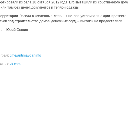
ртировали из села 18 октября 2012 года. Его вытащили из собственного дома
или там без денег, документов и тёплой одежды.
территории России выселенные лезгины не раз устраивали акции протеста
тков под строительство домов, денежных ссуд, – им так и не предоставили.
ор – Юрий Сошин
Н
еграм:
t.me/antimaydaninfo
очник:
vk.com