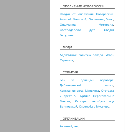
ОПОЛЧЕНИЕ НОВОРОССИИ
Сводки от ополчения Новороссии
,
Алексей Мозговой
,
Ополченец Гиви
,
Ополченец Моторола
,
Светлодарская дуга
,
Сводки
Басурина
,
ЛЮДИ
Адекватные политики запада
,
Игорь
Стрелков
,
СОБЫТИЯ
Бои за донецкий аэропорт
,
Дебальцевский котел
,
Константиновка
,
Марьинка
,
Отставка
и арест А. Пургина
,
Переговоры в
Минске
,
Расстрел автобуса под
Волновахой
,
Стрельба в Мукачево
,
ОРГАНИЗАЦИИ
Антимайдан
,