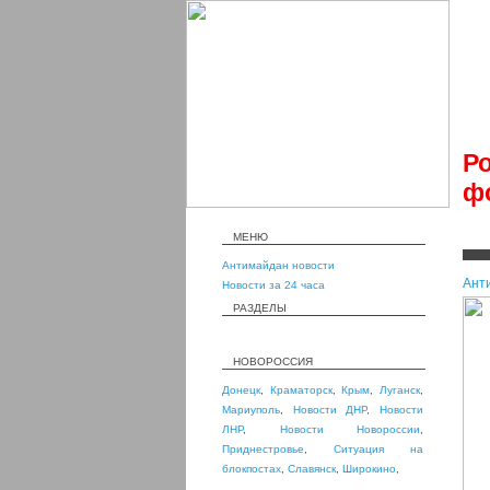
Р
ф
МЕНЮ
Антимайдан новости
Ант
Новости за 24 часа
РАЗДЕЛЫ
НОВОРОССИЯ
Донецк
,
Краматорск
,
Крым
,
Луганск
,
Мариуполь
,
Новости ДНР
,
Новости
ЛНР
,
Новости Новороссии
,
Приднестровье
,
Ситуация на
блокпостах
,
Славянск
,
Широкино
,