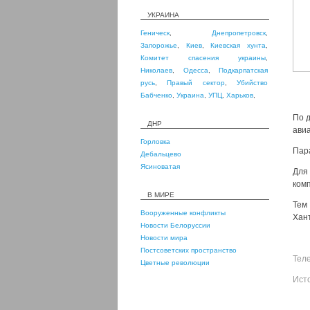
УКРАИНА
Геническ
,
Днепропетровск
,
Запорожье
,
Киев
,
Киевская хунта
,
Комитет спасения украины
,
Николаев
,
Одесса
,
Подкарпатская
русь
,
Правый сектор
,
Убийство
Бабченко
,
Украина
,
УПЦ
,
Харьков
,
По д
ДНР
ави
Горловка
Пар
Дебальцево
Ясиноватая
Для
комп
В МИРЕ
Тем
Вооруженные конфликты
Хан
Новости Белоруссии
Новости мира
Постсоветских пространство
Тел
Цветные революции
Ист