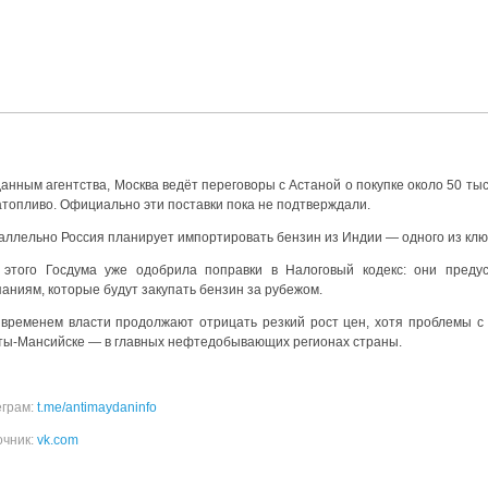
анным агентства, Москва ведёт переговоры с Астаной о покупке около 50 ты
атопливо. Официально эти поставки пока не подтверждали.
аллельно Россия планирует импортировать бензин из Индии — одного из ключ
 этого Госдума уже одобрила поправки в Налоговый кодекс: они пред
аниям, которые будут закупать бензин за рубежом.
 временем власти продолжают отрицать резкий рост цен, хотя проблемы с
ты-Мансийске — в главных нефтедобывающих регионах страны.
еграм:
t.me/antimaydaninfo
очник:
vk.com