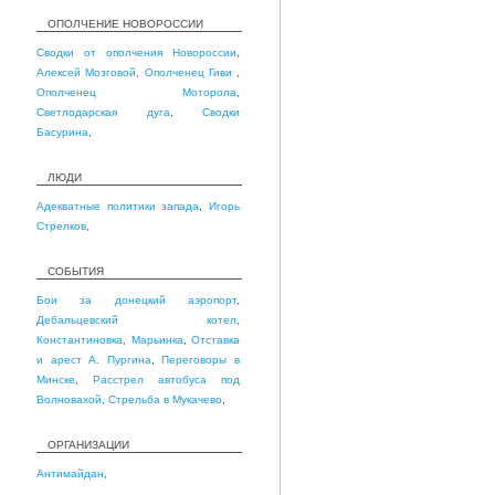
ОПОЛЧЕНИЕ НОВОРОССИИ
Сводки от ополчения Новороссии
,
Алексей Мозговой
,
Ополченец Гиви
,
Ополченец Моторола
,
Светлодарская дуга
,
Сводки
Басурина
,
ЛЮДИ
Адекватные политики запада
,
Игорь
Стрелков
,
СОБЫТИЯ
Бои за донецкий аэропорт
,
Дебальцевский котел
,
Константиновка
,
Марьинка
,
Отставка
и арест А. Пургина
,
Переговоры в
Минске
,
Расстрел автобуса под
Волновахой
,
Стрельба в Мукачево
,
ОРГАНИЗАЦИИ
Антимайдан
,