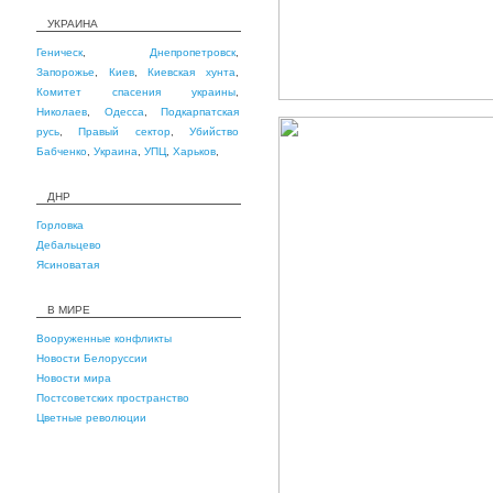
УКРАИНА
Геническ
,
Днепропетровск
,
Запорожье
,
Киев
,
Киевская хунта
,
Комитет спасения украины
,
Николаев
,
Одесса
,
Подкарпатская
русь
,
Правый сектор
,
Убийство
Бабченко
,
Украина
,
УПЦ
,
Харьков
,
ДНР
Горловка
Дебальцево
Ясиноватая
В МИРЕ
Вооруженные конфликты
Новости Белоруссии
Новости мира
Постсоветских пространство
Цветные революции