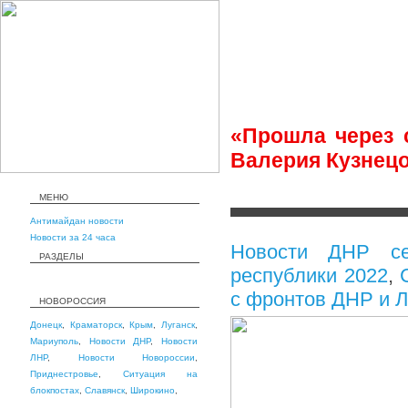
«Прошла через 
Валерия Кузнец
МЕНЮ
Антимайдан новости
Новости за 24 часа
Новости ДНР се
РАЗДЕЛЫ
республики 2022
,
с фронтов ДНР и 
НОВОРОССИЯ
Донецк
,
Краматорск
,
Крым
,
Луганск
,
Мариуполь
,
Новости ДНР
,
Новости
ЛНР
,
Новости Новороссии
,
Приднестровье
,
Ситуация на
блокпостах
,
Славянск
,
Широкино
,