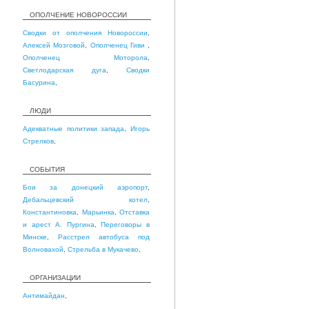
ОПОЛЧЕНИЕ НОВОРОССИИ
Сводки от ополчения Новороссии
,
Алексей Мозговой
,
Ополченец Гиви
,
Ополченец Моторола
,
Светлодарская дуга
,
Сводки
Басурина
,
ЛЮДИ
Адекватные политики запада
,
Игорь
Стрелков
,
СОБЫТИЯ
Бои за донецкий аэропорт
,
Дебальцевский котел
,
Константиновка
,
Марьинка
,
Отставка
и арест А. Пургина
,
Переговоры в
Минске
,
Расстрел автобуса под
Волновахой
,
Стрельба в Мукачево
,
ОРГАНИЗАЦИИ
Антимайдан
,