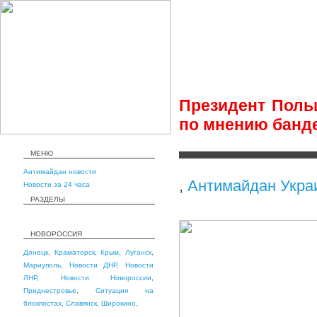
Президент Поль
по мнению банд
МЕНЮ
Антимайдан новости
,
Антимайдан Укра
Новости за 24 часа
РАЗДЕЛЫ
НОВОРОССИЯ
Донецк
,
Краматорск
,
Крым
,
Луганск
,
Мариуполь
,
Новости ДНР
,
Новости
ЛНР
,
Новости Новороссии
,
Приднестровье
,
Ситуация на
блокпостах
,
Славянск
,
Широкино
,