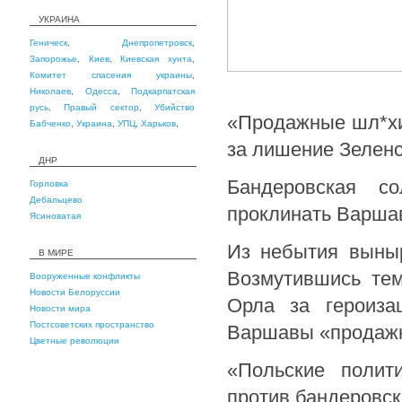
УКРАИНА
Геническ
,
Днепропетровск
,
Запорожье
,
Киев
,
Киевская хунта
,
Комитет спасения украины
,
Николаев
,
Одесса
,
Подкарпатская
русь
,
Правый сектор
,
Убийство
«Продажные шл*хи
Бабченко
,
Украина
,
УПЦ
,
Харьков
,
за лишение Зеленс
ДНР
Бандеровская с
Горловка
Дебальцево
проклинать Варша
Ясиноватая
Из небытия выныр
В МИРЕ
Возмутившись тем
Вооруженные конфликты
Новости Белоруссии
Орла за героиза
Новости мира
Постсоветских пространство
Варшавы «продажны
Цветные революции
«Польские полит
против бандеровск