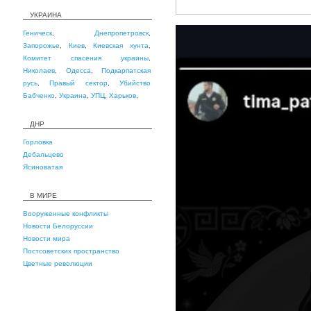
УКРАИНА
Геническ
,
Днепропетровск
,
Запорожье
,
Киев
,
Киевская хунта
,
Комитет спасения украины
,
Николаев
,
Одесса
,
Подкарпатская
русь
,
Правый сектор
,
Убийство
Бабченко
,
Украина
,
УПЦ
,
Харьков
,
ДНР
Горловка
Дебальцево
Ясиноватая
В МИРЕ
Вооруженные конфликты
Новости Белоруссии
Новости мира
Постсоветских пространство
Цветные революции