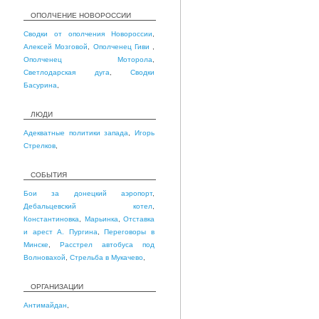
ОПОЛЧЕНИЕ НОВОРОССИИ
Сводки от ополчения Новороссии
,
Алексей Мозговой
,
Ополченец Гиви
,
Ополченец Моторола
,
Светлодарская дуга
,
Сводки
Басурина
,
ЛЮДИ
Адекватные политики запада
,
Игорь
Стрелков
,
СОБЫТИЯ
Бои за донецкий аэропорт
,
Дебальцевский котел
,
Константиновка
,
Марьинка
,
Отставка
и арест А. Пургина
,
Переговоры в
Минске
,
Расстрел автобуса под
Волновахой
,
Стрельба в Мукачево
,
ОРГАНИЗАЦИИ
Антимайдан
,