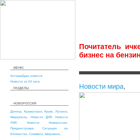
Почитатель ичк
бизнес на бензи
МЕНЮ
Антимайдан новости
Новости за 24 часа
Новости мира
,
РАЗДЕЛЫ
НОВОРОССИЯ
Донецк
,
Краматорск
,
Крым
,
Луганск
,
Мариуполь
,
Новости ДНР
,
Новости
ЛНР
,
Новости Новороссии
,
Приднестровье
,
Ситуация на
блокпостах
,
Славянск
,
Широкино
,