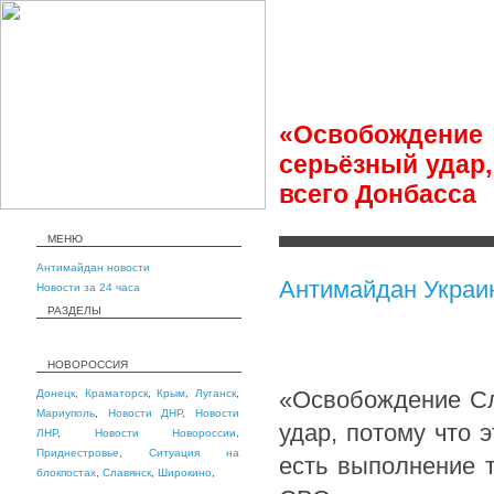
«Освобождение 
серьёзный удар,
всего Донбасса
МЕНЮ
Антимайдан новости
Антимайдан Украи
Новости за 24 часа
РАЗДЕЛЫ
НОВОРОССИЯ
«Освобождение Сл
Донецк
,
Краматорск
,
Крым
,
Луганск
,
Мариуполь
,
Новости ДНР
,
Новости
удар, потому что 
ЛНР
,
Новости Новороссии
,
Приднестровье
,
Ситуация на
есть выполнение 
блокпостах
,
Славянск
,
Широкино
,