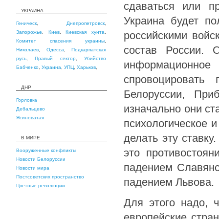
сдаваться или п
УКРАИНА
Украина будет по
Геническ
,
Днепропетровск
,
Запорожье
,
Киев
,
Киевская хунта
,
российскими войс
Комитет спасения украины
,
состав России. 
Николаев
,
Одесса
,
Подкарпатская
русь
,
Правый сектор
,
Убийство
информационное
Бабченко
,
Украина
,
УПЦ
,
Харьков
,
спровоцировать 
ДНР
Белоруссии, При
Горловка
изначально они ст
Дебальцево
Ясиноватая
психологическое и
делать эту ставку
В МИРЕ
это противостоян
Вооруженные конфликты
Новости Белоруссии
падением Славянс
Новости мира
Постсоветских пространство
падением Львова.
Цветные революции
Для этого надо, 
европейские стра