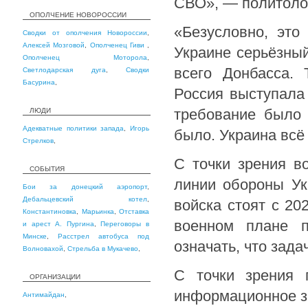
СВО», — политоло
ОПОЛЧЕНИЕ НОВОРОССИИ
«Безусловно, это
Сводки от ополчения Новороссии
,
Алексей Мозговой
,
Ополченец Гиви
,
Украине серьёзный
Ополченец Моторола
,
всего Донбасса. 
Светлодарская дуга
,
Сводки
Басурина
,
Россия выступала
требование было 
ЛЮДИ
Адекватные политики запада
,
Игорь
было. Украина всё
Стрелков
,
С точки зрения в
СОБЫТИЯ
линии обороны Ук
Бои за донецкий аэропорт
,
Дебальцевский котел
,
войска стоят с 20
Константиновка
,
Марьинка
,
Отставка
военном плане п
и арест А. Пургина
,
Переговоры в
Минске
,
Расстрел автобуса под
означать, что зад
Волновахой
,
Стрельба в Мукачево
,
С точки зрения 
ОРГАНИЗАЦИИ
информационное зн
Антимайдан
,