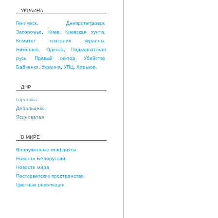
УКРАИНА
Геническ
,
Днепропетровск
,
Запорожье
,
Киев
,
Киевская хунта
,
Комитет спасения украины
,
Николаев
,
Одесса
,
Подкарпатская
русь
,
Правый сектор
,
Убийство
Бабченко
,
Украина
,
УПЦ
,
Харьков
,
ДНР
Горловка
Дебальцево
Ясиноватая
В МИРЕ
Вооруженные конфликты
Новости Белоруссии
Новости мира
Постсоветских пространство
Цветные революции