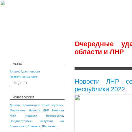
Очередные уд
области и ЛНР
МЕНЮ
Антимайдан новости
Новости за 24 часа
Новости ЛНР сег
РАЗДЕЛЫ
республики 2022
,
НОВОРОССИЯ
Донецк
,
Краматорск
,
Крым
,
Луганск
,
Мариуполь
,
Новости ДНР
,
Новости
ЛНР
,
Новости Новороссии
,
Приднестровье
,
Ситуация на
блокпостах
,
Славянск
,
Широкино
,