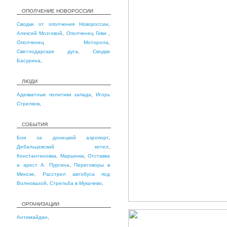
ОПОЛЧЕНИЕ НОВОРОССИИ
Сводки от ополчения Новороссии
,
Алексей Мозговой
,
Ополченец Гиви
,
Ополченец Моторола
,
Светлодарская дуга
,
Сводки
Басурина
,
ЛЮДИ
Адекватные политики запада
,
Игорь
Стрелков
,
СОБЫТИЯ
Бои за донецкий аэропорт
,
Дебальцевский котел
,
Константиновка
,
Марьинка
,
Отставка
и арест А. Пургина
,
Переговоры в
Минске
,
Расстрел автобуса под
Волновахой
,
Стрельба в Мукачево
,
ОРГАНИЗАЦИИ
Антимайдан
,