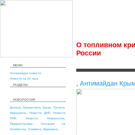
О топливном кри
России
МЕНЮ
Антимайдан новости
Новости за 24 часа
,
Антимайдан Кры
РАЗДЕЛЫ
НОВОРОССИЯ
Донецк
,
Краматорск
,
Крым
,
Луганск
,
Мариуполь
,
Новости ДНР
,
Новости
ЛНР
,
Новости Новороссии
,
Приднестровье
,
Ситуация на
блокпостах
,
Славянск
,
Широкино
,