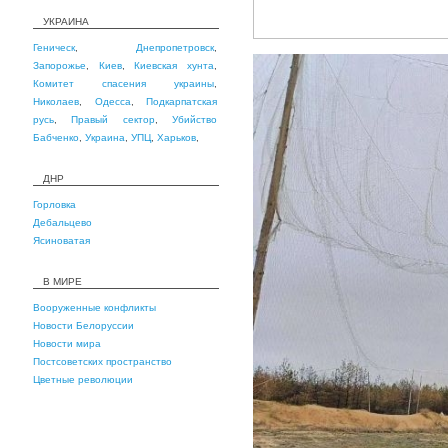
УКРАИНА
Геническ
,
Днепропетровск
,
Запорожье
,
Киев
,
Киевская хунта
,
Комитет спасения украины
,
Николаев
,
Одесса
,
Подкарпатская
русь
,
Правый сектор
,
Убийство
Бабченко
,
Украина
,
УПЦ
,
Харьков
,
ДНР
Горловка
Дебальцево
Ясиноватая
В МИРЕ
Вооруженные конфликты
Новости Белоруссии
Новости мира
Постсоветских пространство
Цветные революции