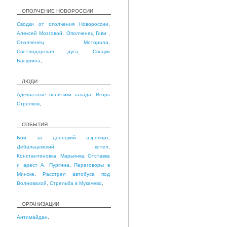
ОПОЛЧЕНИЕ НОВОРОССИИ
Сводки от ополчения Новороссии
,
Алексей Мозговой
,
Ополченец Гиви
,
Ополченец Моторола
,
Светлодарская дуга
,
Сводки
Басурина
,
ЛЮДИ
Адекватные политики запада
,
Игорь
Стрелков
,
СОБЫТИЯ
Бои за донецкий аэропорт
,
Дебальцевский котел
,
Константиновка
,
Марьинка
,
Отставка
и арест А. Пургина
,
Переговоры в
Минске
,
Расстрел автобуса под
Волновахой
,
Стрельба в Мукачево
,
ОРГАНИЗАЦИИ
Антимайдан
,