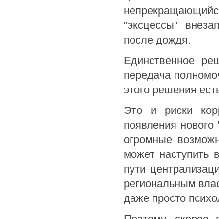
непрекращающийся
"эксцессы" внез
после дождя.
Единственное ре
передача полномоч
этого решения ест
Это и риски корр
появления нового
огромные возможн
может наступить в
пути централизаци
региональным влас
даже просто психо
Поэтому, скорее 