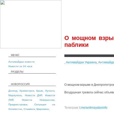
О мощном взрыв
паблики
МЕНЮ
Антимайдан новости
,
Антимайдан Украина
,
Антимайда
Новости за 24 часа
РАЗДЕЛЫ
НОВОРОССИЯ
О мощном взрыве в Днепропетров
Донецк
,
Краматорск
,
Крым
,
Луганск
,
Воздушная тревога сейчас объявл
Мариуполь
,
Новости ДНР
,
Новости
ЛНР
,
Новости Новороссии
,
Приднестровье
,
Ситуация на
Телеграм:
t.me/antimaydaninfo
блокпостах
,
Славянск
,
Широкино
,