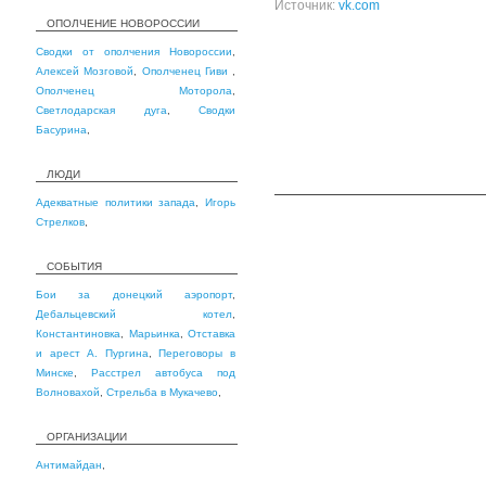
Источник:
vk.com
ОПОЛЧЕНИЕ НОВОРОССИИ
Сводки от ополчения Новороссии
,
Алексей Мозговой
,
Ополченец Гиви
,
Ополченец Моторола
,
Светлодарская дуга
,
Сводки
Басурина
,
ЛЮДИ
Адекватные политики запада
,
Игорь
Стрелков
,
СОБЫТИЯ
Бои за донецкий аэропорт
,
Дебальцевский котел
,
Константиновка
,
Марьинка
,
Отставка
и арест А. Пургина
,
Переговоры в
Минске
,
Расстрел автобуса под
Волновахой
,
Стрельба в Мукачево
,
ОРГАНИЗАЦИИ
Антимайдан
,