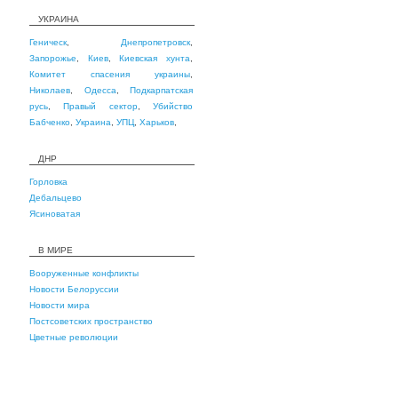
УКРАИНА
Геническ
,
Днепропетровск
,
Запорожье
,
Киев
,
Киевская хунта
,
Комитет спасения украины
,
Николаев
,
Одесса
,
Подкарпатская
русь
,
Правый сектор
,
Убийство
Бабченко
,
Украина
,
УПЦ
,
Харьков
,
ДНР
Горловка
Дебальцево
Ясиноватая
В МИРЕ
Вооруженные конфликты
Новости Белоруссии
Новости мира
Постсоветских пространство
Цветные революции