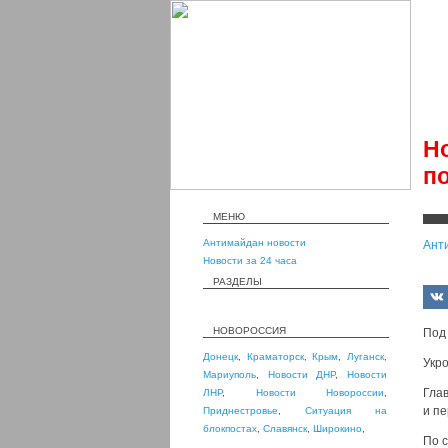
Н
п
МЕНЮ
Антимайдан новости
Ант
Новости за 24 часа
РАЗДЕЛЫ
НОВОРОССИЯ
Под 
Донецк
,
Краматорск
,
Крым
,
Луганск
,
Укро
Мариуполь
,
Новости ДНР
,
Новости
Гла
ЛНР
,
Новости Новороссии
,
и пе
Приднестровье
,
Ситуация на
блокпостах
,
Славянск
,
Широкино
,
По 