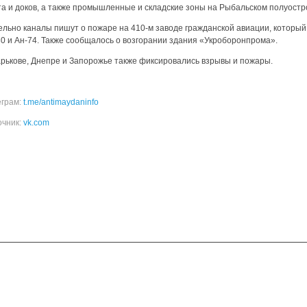
та и доков, а также промышленные и складские зоны на Рыбальском полуостр
ельно каналы пишут о пожаре на 410-м заводе гражданской авиации, которы
0 и Ан-74. Также сообщалось о возгорании здания «Укроборонпрома».
арькове, Днепре и Запорожье также фиксировались взрывы и пожары.
еграм:
t.me/antimaydaninfo
очник:
vk.com