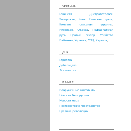
УКРАИНА
Геническ
,
Днепропетровск
,
Запорожье
,
Киев
,
Киевская хунта
,
Комитет спасения украины
,
Николаев
,
Одесса
,
Подкарпатская
русь
,
Правый сектор
,
Убийство
Бабченко
,
Украина
,
УПЦ
,
Харьков
,
ДНР
Горловка
Дебальцево
Ясиноватая
В МИРЕ
Вооруженные конфликты
Новости Белоруссии
Новости мира
Постсоветских пространство
Цветные революции