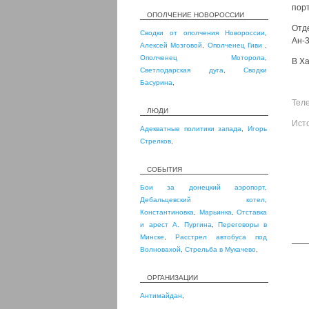
пор
ОПОЛЧЕНИЕ НОВОРОССИИ
Отд
Сводки от ополчения Новороссии
,
Ан-3
Алексей Мозговой
,
Ополченец Гиви
,
Ополченец Моторола
,
В Х
Светлодарская дуга
,
Сводки
Басурина
,
Тел
ЛЮДИ
Ист
Адекватные политики запада
,
Игорь
Стрелков
,
СОБЫТИЯ
Бои за донецкий аэропорт
,
Дебальцевский котел
,
Константиновка
,
Марьинка
,
Отставка
и арест А. Пургина
,
Переговоры в
Минске
,
Расстрел автобуса под
Волновахой
,
Стрельба в Мукачево
,
ОРГАНИЗАЦИИ
Антимайдан
,