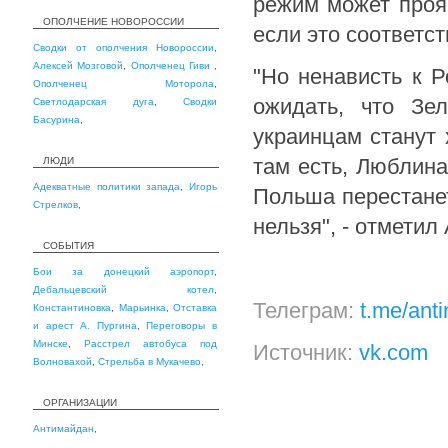
режим может проя
ОПОЛЧЕНИЕ НОВОРОССИИ
если это соответст
Сводки от ополчения Новороссии
,
Алексей Мозговой
,
Ополченец Гиви
,
"Но ненависть к Р
Ополченец Моторола
,
ожидать, что Зе
Светлодарская дуга
,
Сводки
Басурина
,
украинцам станут 
там есть, Люблина
ЛЮДИ
Адекватные политики запада
,
Игорь
Польша перестанет
Стрелков
,
нельзя", - отметил
СОБЫТИЯ
Бои за донецкий аэропорт
,
Дебальцевский котел
,
Телеграм:
t.me/ant
Константиновка
,
Марьинка
,
Отставка
и арест А. Пургина
,
Переговоры в
Минске
,
Расстрел автобуса под
Источник:
vk.com
Волновахой
,
Стрельба в Мукачево
,
ОРГАНИЗАЦИИ
Антимайдан
,