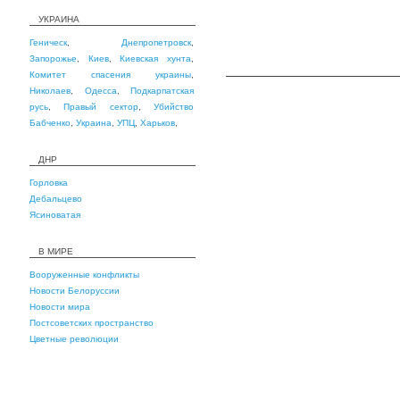
УКРАИНА
Геническ
,
Днепропетровск
,
Запорожье
,
Киев
,
Киевская хунта
,
Комитет спасения украины
,
Николаев
,
Одесса
,
Подкарпатская
русь
,
Правый сектор
,
Убийство
Бабченко
,
Украина
,
УПЦ
,
Харьков
,
ДНР
Горловка
Дебальцево
Ясиноватая
В МИРЕ
Вооруженные конфликты
Новости Белоруссии
Новости мира
Постсоветских пространство
Цветные революции