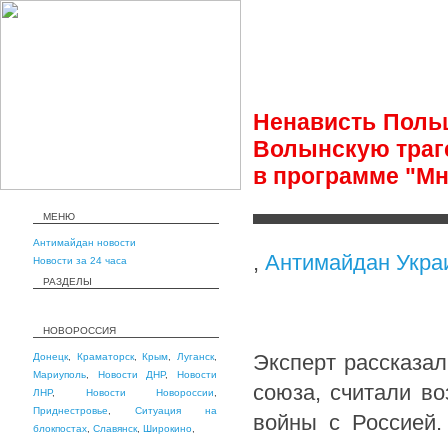
Ненависть Польш
Волынскую траг
в программе "М
МЕНЮ
Антимайдан новости
,
Антимайдан Укра
Новости за 24 часа
РАЗДЕЛЫ
НОВОРОССИЯ
Эксперт рассказал
Донецк
,
Краматорск
,
Крым
,
Луганск
,
Мариуполь
,
Новости ДНР
,
Новости
союза, считали в
ЛНР
,
Новости Новороссии
,
Приднестровье
,
Ситуация на
войны с Россией.
блокпостах
,
Славянск
,
Широкино
,