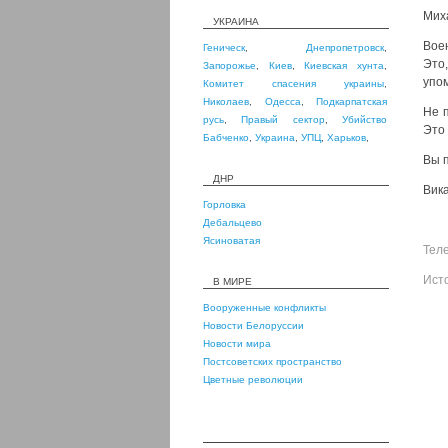
Мих
УКРАИНА
Вое
Геническ
,
Днепропетровск
,
Это
Запорожье
,
Киев
,
Киевская хунта
,
упом
Комитет спасения украины
,
Николаев
,
Одесса
,
Подкарпатская
Не 
русь
,
Правый сектор
,
Убийство
Это 
Бабченко
,
Украина
,
УПЦ
,
Харьков
,
Вы п
ДНР
Вик
Горловка
Дебальцево
Ясиноватая
Тел
Ист
В МИРЕ
Вооруженные конфликты
Новости Белоруссии
Новости мира
Постсоветских пространство
Цветные революции