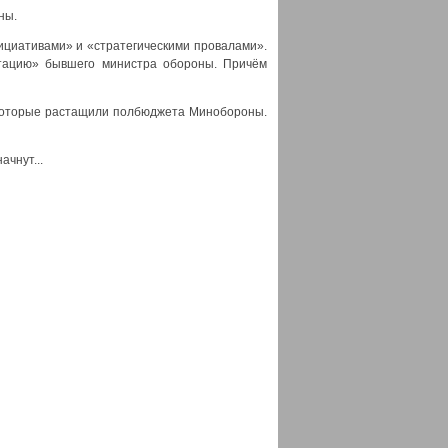
ны.
ициативами» и «стратегическими провалами».
итацию» бывшего министра обороны. Причём
 которые растащили полбюджета Минобороны.
ачнут...