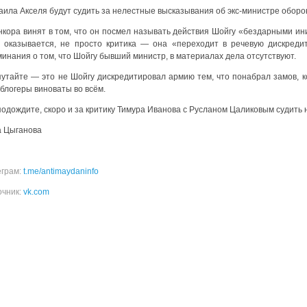
аила Акселя будут судить за нелестные высказывания об экс-министре оборо
нкора винят в том, что он посмел называть действия Шойгу «бездарными ин
, оказывается, не просто критика — она «переходит в речевую дискред
инания о том, что Шойгу бывший министр, в материалах дела отсутствуют.
путайте — это не Шойгу дискредитировал армию тем, что понабрал замов,
блогеры виноваты во всём.
одождите, скоро и за критику Тимура Иванова с Русланом Цаликовым судить н
а Цыганова
еграм:
t.me/antimaydaninfo
очник:
vk.com