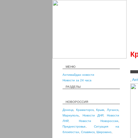
К
МЕНЮ
Антимайдан новости
,
Ан
Новости за 24 часа
РАЗДЕЛЫ
НОВОРОССИЯ
Донецк
,
Краматорск
,
Крым
,
Луганск
,
Мариуполь
,
Новости ДНР
,
Новости
ЛНР
,
Новости Новороссии
,
Приднестровье
,
Ситуация на
блокпостах
,
Славянск
,
Широкино
,