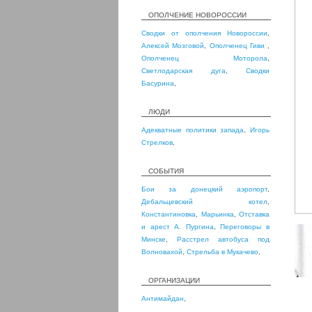
ОПОЛЧЕНИЕ НОВОРОССИИ
Сводки от ополчения Новороссии
,
Алексей Мозговой
,
Ополченец Гиви
,
Ополченец Моторола
,
Светлодарская дуга
,
Сводки
Басурина
,
ЛЮДИ
Адекватные политики запада
,
Игорь
Стрелков
,
СОБЫТИЯ
Бои за донецкий аэропорт
,
Дебальцевский котел
,
Константиновка
,
Марьинка
,
Отставка
и арест А. Пургина
,
Переговоры в
Минске
,
Расстрел автобуса под
Волновахой
,
Стрельба в Мукачево
,
ОРГАНИЗАЦИИ
Антимайдан
,