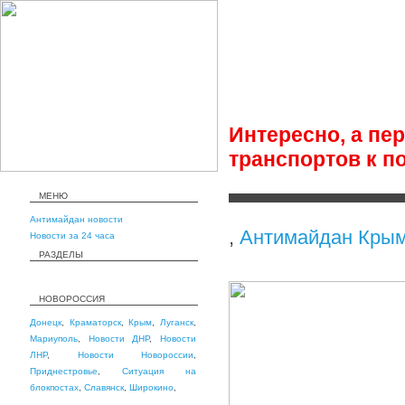
Интересно, а пе
транспортов к п
МЕНЮ
Антимайдан новости
,
Антимайдан Кры
Новости за 24 часа
РАЗДЕЛЫ
НОВОРОССИЯ
Донецк
,
Краматорск
,
Крым
,
Луганск
,
Мариуполь
,
Новости ДНР
,
Новости
ЛНР
,
Новости Новороссии
,
Приднестровье
,
Ситуация на
блокпостах
,
Славянск
,
Широкино
,