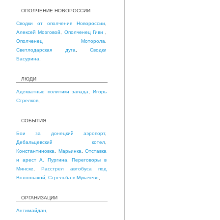
ОПОЛЧЕНИЕ НОВОРОССИИ
Сводки от ополчения Новороссии
,
Алексей Мозговой
,
Ополченец Гиви
,
Ополченец Моторола
,
Светлодарская дуга
,
Сводки
Басурина
,
ЛЮДИ
Адекватные политики запада
,
Игорь
Стрелков
,
СОБЫТИЯ
Бои за донецкий аэропорт
,
Дебальцевский котел
,
Константиновка
,
Марьинка
,
Отставка
и арест А. Пургина
,
Переговоры в
Минске
,
Расстрел автобуса под
Волновахой
,
Стрельба в Мукачево
,
ОРГАНИЗАЦИИ
Антимайдан
,