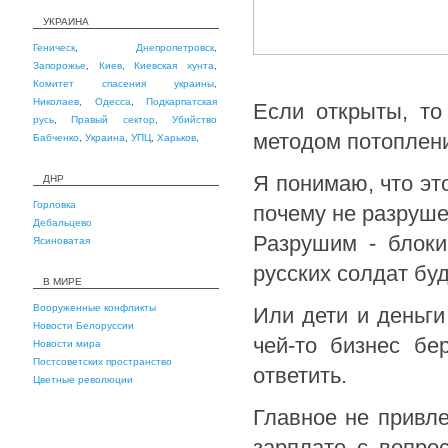
УКРАИНА
Геническ
,
Днепропетровск
,
Запорожье
,
Киев
,
Киевская хунта
,
Комитет спасения украины
,
Николаев
,
Одесса
,
Подкарпатская
Если открыты, т
русь
,
Правый сектор
,
Убийство
методом потоплени
Бабченко
,
Украина
,
УПЦ
,
Харьков
,
Я понимаю, что эт
ДНР
Горловка
почему не разруше
Дебальцево
Разрушим - блоки
Ясиноватая
русских солдат бу
В МИРЕ
Вооруженные конфликты
Или дети и деньг
Новости Белоруссии
чей-то бизнес бе
Новости мира
Постсоветских пространство
ответить.
Цветные революции
Главное не привле
зарплате с вопро