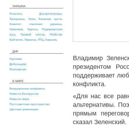
УКРАИНА
Геническ
,
Днепропетровск
,
Запорожье
,
Киев
,
Киевская хунта
,
Комитет спасения украины
,
Николаев
,
Одесса
,
Подкарпатская
русь
,
Правый сектор
,
Убийство
Бабченко
,
Украина
,
УПЦ
,
Харьков
,
ДНР
Владимир Зелен
Горловка
Дебальцево
президентом Рос
Ясиноватая
поддерживает люб
В МИРЕ
конфликта.
Вооруженные конфликты
Новости Белоруссии
«Для нас все рав
Новости мира
альтернативы. По
Постсоветских пространство
Цветные революции
прямым перегово
сказал Зеленский.