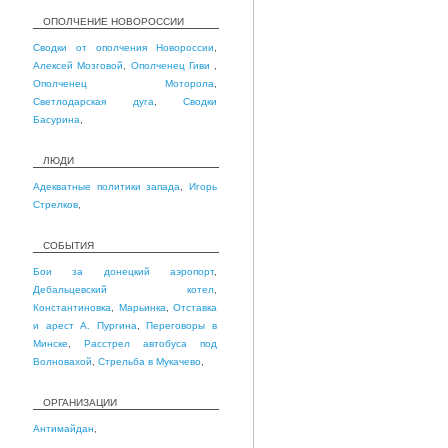
ОПОЛЧЕНИЕ НОВОРОССИИ
Сводки от ополчения Новороссии
,
Алексей Мозговой
,
Ополченец Гиви
,
Ополченец Моторола
,
Светлодарская дуга
,
Сводки
Басурина
,
ЛЮДИ
Адекватные политики запада
,
Игорь
Стрелков
,
СОБЫТИЯ
Бои за донецкий аэропорт
,
Дебальцевский котел
,
Константиновка
,
Марьинка
,
Отставка
и арест А. Пургина
,
Переговоры в
Минске
,
Расстрел автобуса под
Волновахой
,
Стрельба в Мукачево
,
ОРГАНИЗАЦИИ
Антимайдан
,