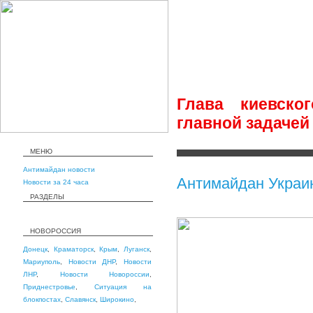
Глава киевско
главной задачей
МЕНЮ
Антимайдан новости
Антимайдан Украи
Новости за 24 часа
РАЗДЕЛЫ
НОВОРОССИЯ
Донецк
,
Краматорск
,
Крым
,
Луганск
,
Мариуполь
,
Новости ДНР
,
Новости
ЛНР
,
Новости Новороссии
,
Приднестровье
,
Ситуация на
блокпостах
,
Славянск
,
Широкино
,