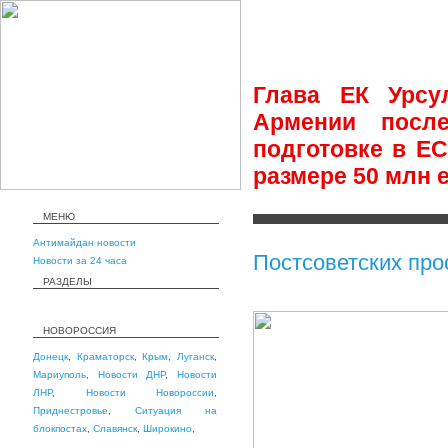
Глава ЕК Урсу
Армении посл
подготовке в Е
размере 50 млн 
МЕНЮ
Антимайдан новости
Постсоветских про
Новости за 24 часа
РАЗДЕЛЫ
НОВОРОССИЯ
Донецк
,
Краматорск
,
Крым
,
Луганск
,
Мариуполь
,
Новости ДНР
,
Новости
ЛНР
,
Новости Новороссии
,
Приднестровье
,
Ситуация на
блокпостах
,
Славянск
,
Широкино
,