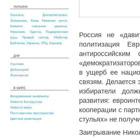
УКРАИНА
Геническ
,
Днепропетровск
,
Запорожье
,
Киев
,
Киевская хунта
,
Комитет спасения украины
,
Николаев
,
Одесса
,
Подкарпатская
Россия не «дави
русь
,
Правый сектор
,
Убийство
политизация Ев
Бабченко
,
Украина
,
УПЦ
,
Харьков
,
антироссийским
ДНР
«демократизаторо
Горловка
Дебальцево
в ущерб ее нацио
Ясиноватая
связям. Делается 
В МИРЕ
избиратели долж
Вооруженные конфликты
развития: евроин
Новости Белоруссии
Новости мира
кооперации с парт
Постсоветских пространство
стульях» не получи
Цветные революции
Заигрывание Нико