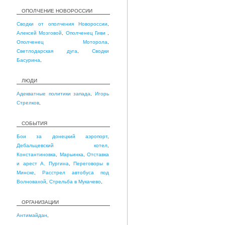
ОПОЛЧЕНИЕ НОВОРОССИИ
Сводки от ополчения Новороссии
,
Алексей Мозговой
,
Ополченец Гиви
,
Ополченец Моторола
,
Светлодарская дуга
,
Сводки
Басурина
,
ЛЮДИ
Адекватные политики запада
,
Игорь
Стрелков
,
СОБЫТИЯ
Бои за донецкий аэропорт
,
Дебальцевский котел
,
Константиновка
,
Марьинка
,
Отставка
и арест А. Пургина
,
Переговоры в
Минске
,
Расстрел автобуса под
Волновахой
,
Стрельба в Мукачево
,
ОРГАНИЗАЦИИ
Антимайдан
,